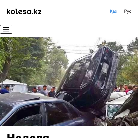
Қаз
Рус