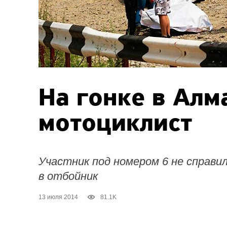
На гонке в Алм
мотоциклист
Участник под номером 6 не справил
в отбойник
13 июля 2014
81.1K