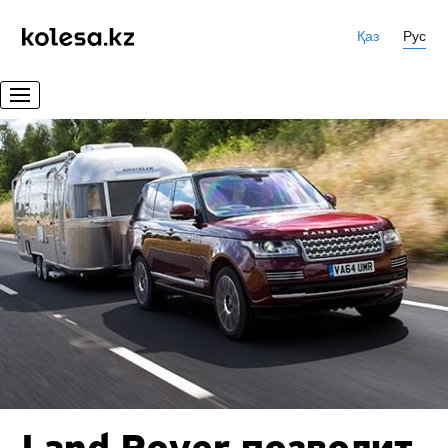
Қаз
Рус