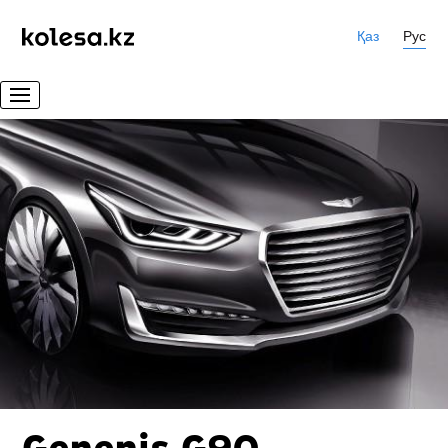
Қаз
Рус