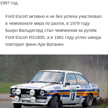
1997 год.
Ford Escort активно и не без успеха участвовал
в чемпионате мира по ралли, в 1979 году
Бьорн Вальдегорд стал чемпионом за рулём
Ford Escort RS1800, а в 1981 году успех шведа
повторил финн Ари Ватанен.