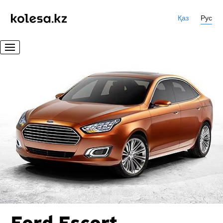
Қаз
Рус