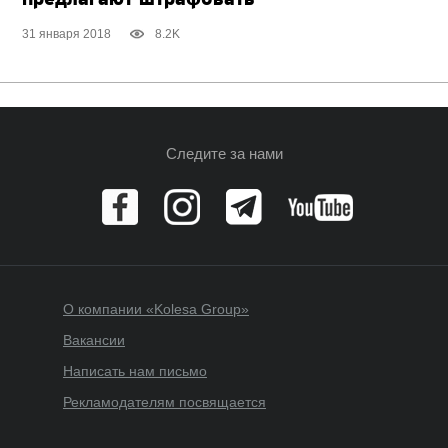
предлагают штрафовать
31 января 2018
8.2K
Следите за нами
О компании «Kolesa Group»
Вакансии
Написать нам письмо
Рекламодателям посвящается