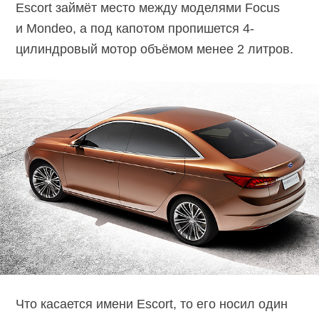
Escort займёт место между моделями Focus
и Mondeo, а под капотом пропишется 4-
цилиндровый мотор объёмом менее 2 литров.
Что касается имени Escort, то его носил один