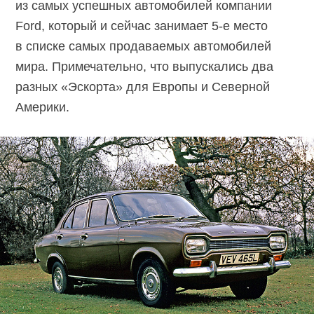
из самых успешных автомобилей компании
Ford, который и сейчас занимает 5-е место
в списке самых продаваемых автомобилей
мира. Примечательно, что выпускались два
разных «Эскорта» для Европы и Северной
Америки.