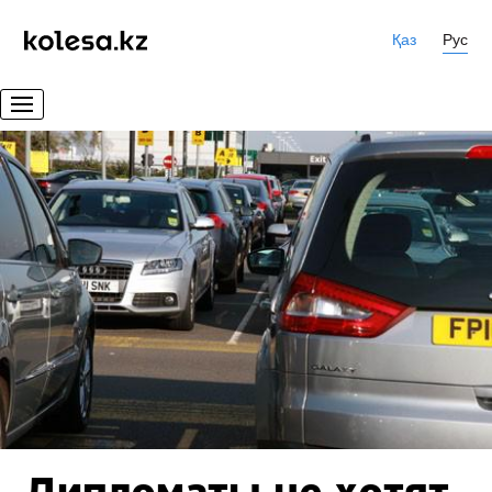
Қаз
Рус