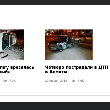
amry врезалась
Четверо пострадали в ДТП
ный»
в Алматы
7.2K
30 января 2018
5.6K