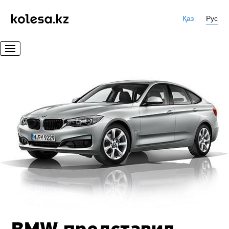
Қаз
Рус