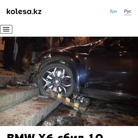
Қаз
Рус