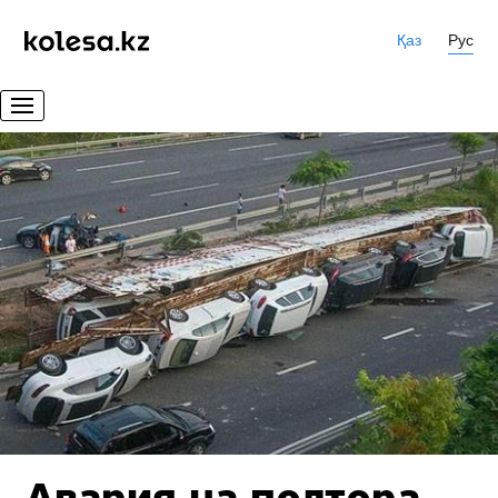
Қаз
Рус