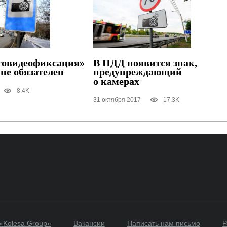
товидеофиксация»
В ПДД появится знак,
 не обязателен
предупреждающий
о камерах
8.4K
31 октября 2017
17.3K
«Kolesa Group»
Вакансии
Написать нам письмо
Р