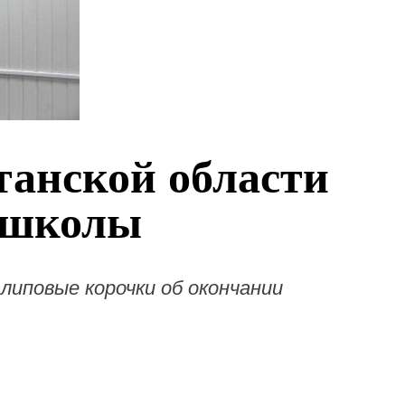
анской области
ошколы
иповые корочки об окончании