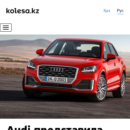
Қаз
Рус