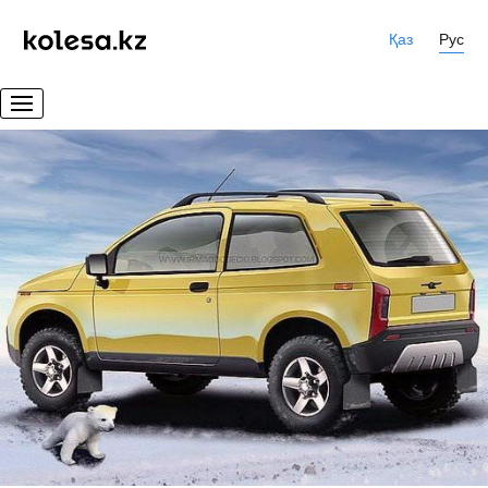
Қаз
Рус