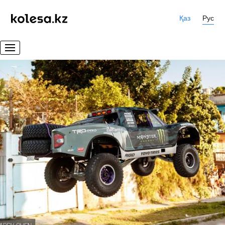
Қаз
Рус