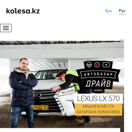
Қаз
Рус