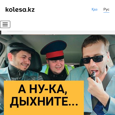
Қаз
Рус