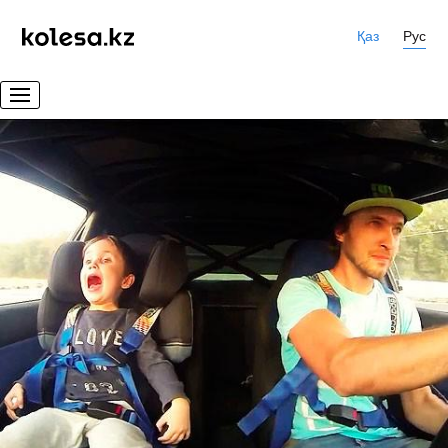
Қаз
Рус