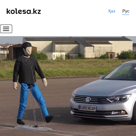
Қаз
Рус