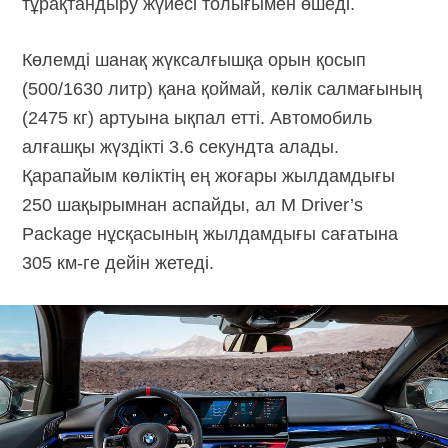
тұрақтандыру жүйесі толығымен өшеді.
Көлемді шанақ жүксалғышқа орын қосып
(500/1630 литр) қана қоймай, көлік салмағының
(2475 кг) артуына ықпал етті. Автомобиль
алғашқы жүздікті 3.6 секундта алады.
Қарапайым көліктің ең жоғары жылдамдығы
250 шақырымнан аспайды, ал M Driver’s
Package нұсқасының жылдамдығы сағатына
305 км-ге
дейін жетеді.