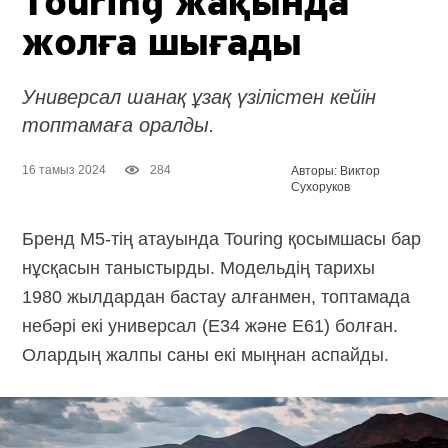
Touring жақында
жолға шығады
Универсал шанақ ұзақ үзілістен кейін
топтамаға оралды.
16 тамыз 2024
284
Авторы: Виктор
Сухоруков
Бренд M5-тің атауында Touring қосымшасы бар
нұсқасын таныстырды. Модельдің тарихы
1980 жылдардан бастау алғанмен, топтамада
небәрі екі универсал (E34 және E61) болған.
Олардың жалпы саны екі мыңнан аспайды.