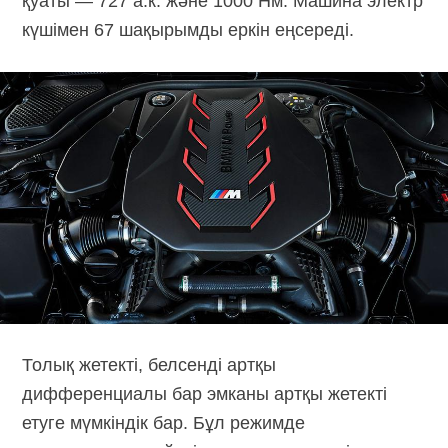
қуаты — 727 а.к. және 1000 Нм. Машина электр
күшімен 67 шақырымды еркін еңсереді.
Толық жетекті, белсенді артқы
дифференциалы бар эмканы артқы жетекті
етуге мүмкіндік бар. Бұл режимде