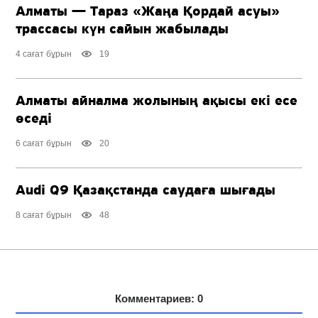
Алматы — Тараз «Жаңа Қордай асуы»
трассасы күн сайын жабылады
4 сағат бұрын
19
Алматы айналма жолының ақысы екі есе
өседі
6 сағат бұрын
20
Audi Q9 Қазақстанда саудаға шығады
8 сағат бұрын
48
Комментариев: 0