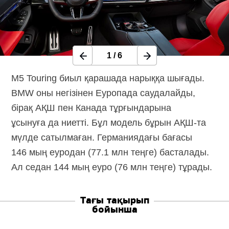
1
/
6
M5 Touring биыл қарашада нарыққа шығады.
BMW оны негізінен Еуропада саудалайды,
бірақ АҚШ пен Канада тұрғындарына
ұсынуға да ниетті. Бұл модель бұрын
АҚШ-та
мүлде сатылмаған. Германиядағы бағасы
146 мың еуродан (77.1 млн теңге) басталады.
Ал седан 144 мың еуро (76 млн теңге) тұрады.
Тағы тақырып
бойынша