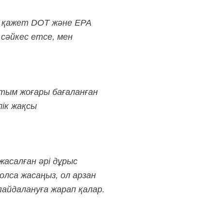
ін қажет DOT және EPA
сәйкес етсе, мен
н тым жоғары бағаланған
лік жақсы
жасалған әрі дұрыс
болса жасаңыз, ол арзан
айдалануға жарап қалар.