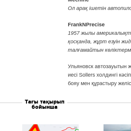
Ол арақ ішетін автопил
FrankNPrecise
1957 жылы америкалықтар
қосқанда, жұрт езуін ж
талғамайтын көліктермен
Ульяновск автозауытын жу
иесі Sollers холдингі кә
бояу мен құрастыру желі
Тағы тақырып
бойынша