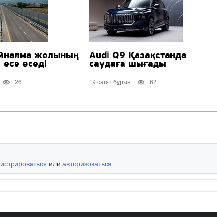
йналма жолының
Audi Q9 Қазақстанда
 есе өседі
саудаға шығады
26
19 сағат бұрын
62
гистрироваться
или
авторизоваться
.