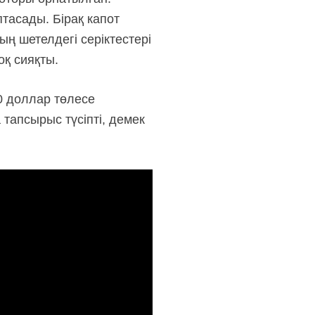
тасады. Бірақ капот
ң шетелдегі серіктестері
оқ сияқты.
0 доллар төлесе
 тапсырыс түсіпті, демек