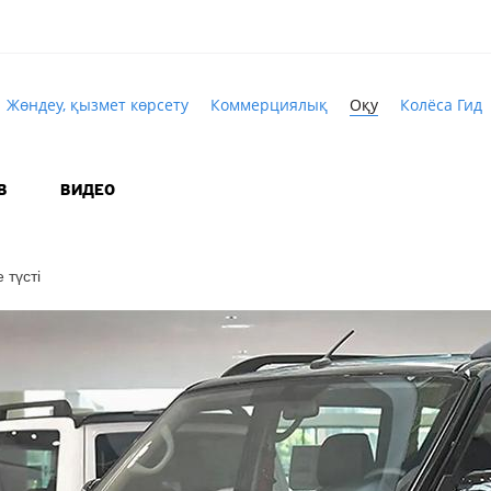
Жөндеу, қызмет көрсету
Коммерциялық
Оқу
Колёса Гид
В
ВИДЕО
 түсті