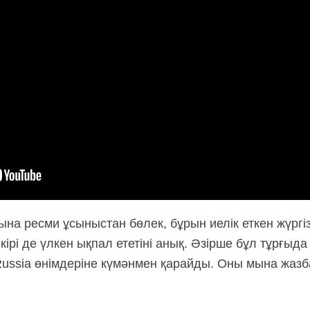
ына ресми ұсыныстан бөлек, бұрын иелік еткен жүргі
ірі де үлкен ықпал ететіні анық. Әзірше бұл тұрғыд
n Russia өнімдеріне күмәнмен қарайды. Оны мына жаз