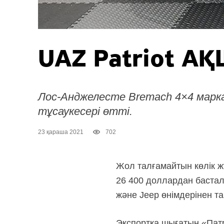
UAZ Patriot АҚШ
Лос-Анджелесте Bremach 4×4 мар
тұсаукесері өтті.
23 қараша 2021
702
Жол талғамайтын көлік жұ
26 400 доллардан бастала
және Jeep өнімдерінен та
Экспортқа шығатын «Патр