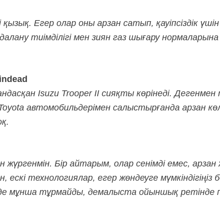
қызық. Егер олар оны арзан сатып, қауіпсіздік үш
лану тиімділігі мен зиян газ шығару нормаларына 
indead
андасқан Isuzu Trooper II сияқты көрінеді. Дегенме
 Toyota автомобильдерімен салыстырғанда арзан кө
қ.
 жүргенмін. Бір айтарым, олар сенімді емес, арзан 
н, ескі технологиялар, егер жөндеуге мүмкіндігіңіз 
де мұнша тұрмайды, демалыста ойыншық ретінде п