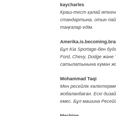
kaycharles
Краш-тест қалай өткені 
стандартына, отын пайда
таңғалар едім.
Amerika.is.becoming.bra
Бұл Kia Sportage-бен буд
Ford, Chevy, Dodge және
сатылатынына күмән жо
Mohammad Taqi
Мен ресейлік көліктермен
жобаланбаған. Ескі дизай
емес. Бұл машина Ресей
Mechine