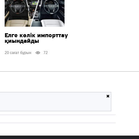
Елге көлік импорттау
қиындайды
20 сағат бұрын
72
✖