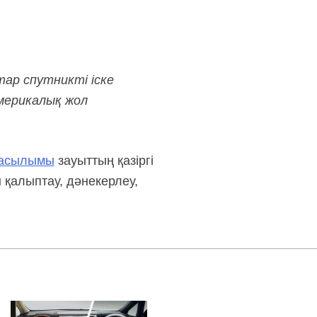
тар спутникті іске
америкалық жол
басылымы
зауыттың қазіргі
 қалыптау, дәнекерлеу,