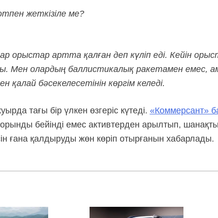
отпен жеткізіле ме?
 орыстар артта қалған деп күліп еді. Кейін орыс
иды. Мен олардың баллистикалық ракетамен емес, 
 қалай бәсекелесетінін көргім келеді.
ырда тағы бір үлкен өзгеріс күтеді.
«Коммерсант» 
сіпорынды бейінді емес активтерден арылтып, шанақты
сін ғана қалдыруды жөн көріп отырғанын хабарлады.