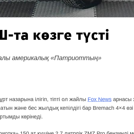
-та көзге түсті
калы америкалық «Патриоттың»
рт назарына ілігіп, тіпті ол жайлы
Fox News
арнасы 
тын және бес жылдық кепілдігі бар Bremach 4×4 өзі 
ртымды көрінеді.
иотқа» 150 ат күшіне 2.7 литрлік ZMZ Pro бензинді 