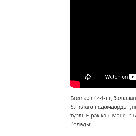
Bremach 4×4-тің болашағ
бағалаған адамдардың пік
түрлі. Бірақ көбі Made i
болады: