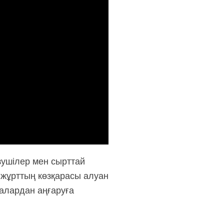
зушілер мен сырттай
а жұрттың көзқарасы алуан
балардан аңғаруға