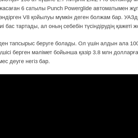
асаған 6 сатылы Punch Powerglide автоматымен жұп
өндірген V8 қойылуы мүмкін деген болжам бар. УАЗды
і бас тартады, ал оның себебін түсіндірудің қажеті ж
ен тапсырыс беруге болады. Ол үшін алдын ала 10
зушісі берген мәлімет бойынша қазір 3.8 млн долларға
ес деуге негіз бар.