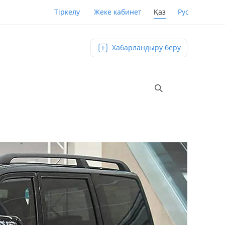
Қаз
Рус
Тіркелу
Жеке кабинет
Хабарландыру беру