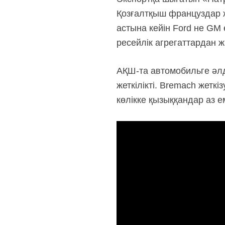
Қозғалтқыш француздар ж
астына кейін Ford не GM 
ресейлік агрегаттардан жи
АҚШ-та автомобильге әлд
жеткілікті. Bremach жеткі
көлікке қызыққандар аз ем