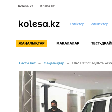
Kolesa.kz
Krisha.kz
Көліктер
Бөлшектер
ЖАҢАЛЫҚТАР
МАҚАЛАЛАР
ТЕСТ-ДРАЙ
Басты бет
→
Жаңалықтар
→
UAZ Patriot АҚШ-та көзге