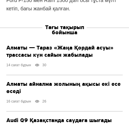
Ford
F-150
мен Ram 1500 дәл осы тұста мүлт
кетіп, бағы жанбай қалған.
Тағы тақырып
бойынша
Алматы — Тараз «Жаңа Қордай асуы»
трассасы күн сайын жабылады
14 сағат бұрын
30
Алматы айналма жолының ақысы екі есе
өседі
16 сағат бұрын
26
Audi Q9 Қазақстанда саудаға шығады