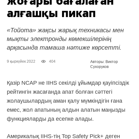
жоғары бағалаған
алғашқы пикап
«Тойота» жақсы жарық техникасы мен
мықты электронды көмекшілерінің
арқасында тамаша нәтиже көрсетті.
9 қыркүйек 2022
404
Авторы: Виктор
Сухоруков
Қазір NCAP не IIHS секілді ұйымдар қауіпсіздік
рейтингін жасағанда апат болған сәттегі
жолаушылардың аман қалу мүмкіндігін ғана
емес, жол апатының алдын алатын маңызды
функцияларды да есепке алады.
Америкалық IIHS-тің Top Safety Pick+ деген