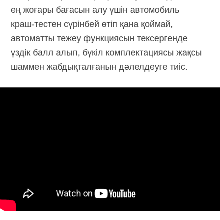
ең жоғары бағасын алу үшін автомобиль
краш-тестен
сүрінбей өтіп қана қоймай,
автоматты тежеу функциясын тексергенде
үздік балл алып, бүкіл комплектациясы жақсы
шаммен жабдықталғанын дәлелдеуге тиіс.