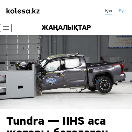
Қаз
Рус
ЖАҢАЛЫҚТАР
Tundra — IIHS аса