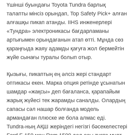
Үшінші буындағы Toyota Tundra барлық
талапты мінсіз орындап, Top Safety Pick+ алған
алғашқы пикап атанды. IIHS инженерлері
«Тундра» электроникасы бағдарламаны
артығымен орындағанын атап өтті. Мұнда сөз
қараңғыда жаяу адамды қағуға жол бермейтін
жүйе сынағы туралы болып отыр.
Қызығы, пикаптың ең әлсіз жері стандарт
оптикасы екен. Марка опция ретінде ұсынатын
шамдар «жақсы» деп бағаланса, қарапайым
жарық жүйесі тек жарамды саналды. Олардың
сапасы сәл нашар болғанда модель
армандаған плюске ие бола алмас еді.
Tundra-ның
АҚШ жеріндегі негізгі бәсекелестері