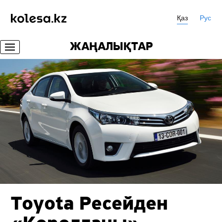
Қаз
Рус
ЖАҢАЛЫҚТАР
Toyota Ресейден