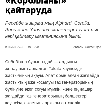
«Королланы»
қайтаруда
Ресейде жиырма мың Alphard, Corolla,
Auris және Yaris автокөліктері Toyota-ның
кері қайтару кампаниясына ілікті.
9 тамыз 2018
900
Авторы: Олжас Оқас
Себебі сол бұрынғыдай — алдыңғы
жолаушыға арналған Takata қауіпсіздік
жастығының ақауы. Апат орын алған жағдайда
жастықтың іске қосылуы газ генераторының
бүлінуіне әкеп соғуы мүмкін, және ең нашар
жағдайда газ генераторының бөлшектері
қауіпсіздік жастығы арқылы автокөлік