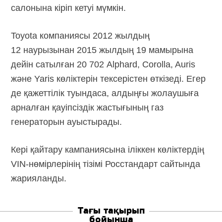
салонына кіріп кетуі мүмкін.
Toyota компаниясы 2012 жылдың
12 наурызынан 2015 жылдың 19 мамырына
дейін сатылған 20 702 Alphard, Corolla, Auris
және Yaris көліктерін тексерістен өткізеді. Егер
де қажеттілік туындаса, алдыңғы жолаушыға
арналған қауіпсіздік жастығының газ
генераторын ауыстырады.
Кері қайтару кампаниясына іліккен көліктердің
VIN-нөмірлерінің тізімі Росстандарт сайтында
жарияланды.
Тағы тақырып
бойынша