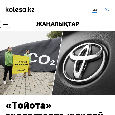
Қаз
Рус
ЖАҢАЛЫҚТАР
«Тойота»