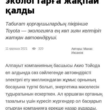
экологтарға жақпай
қалды
Табиғат қорғаушылардың пікірінше
Toyota — экологияға ең көп зиян келтіріп
жатқан автоөндіруші.
11 қараша 2021
320
Авторы: Манас
Иксанов
Алпауыт компанияның басшысы Акио Тойода
ел алдында сөз сөйлегенде автоөндірісті
электрлі ету миллиондаған жұмыс орнының
босауына түрткі болып, энергетика мәселесін
тудыратынын ескерткен. Ал қоршаған ортаның
тазалығы үшін күресіп жүргендер ол басқарып
отырған компанияға ерекше назар аударды.