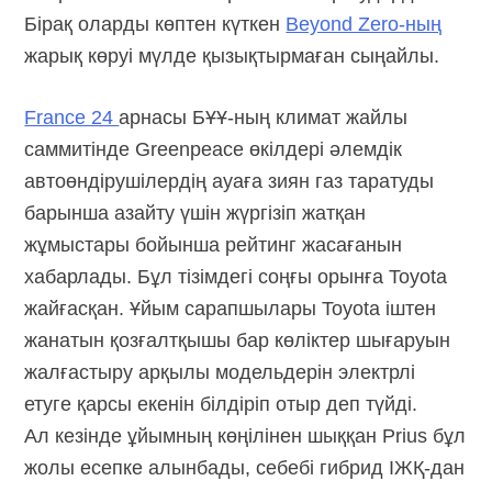
Бірақ оларды көптен күткен
Beyond Zero-ның
жарық көруі мүлде қызықтырмаған сыңайлы.
France 24
арнасы БҰҰ-ның климат жайлы
саммитінде Greenpeace өкілдері әлемдік
автоөндірушілердің ауаға зиян газ таратуды
барынша азайту үшін жүргізіп жатқан
жұмыстары бойынша рейтинг жасағанын
хабарлады. Бұл тізімдегі соңғы орынға Toyota
жайғасқан. Ұйым сарапшылары Toyota іштен
жанатын қозғалтқышы бар көліктер шығаруын
жалғастыру арқылы модельдерін электрлі
етуге қарсы екенін білдіріп отыр деп түйді.
Ал кезінде ұйымның көңілінен шыққан Prius бұл
жолы есепке алынбады, себебі гибрид ІЖҚ-дан