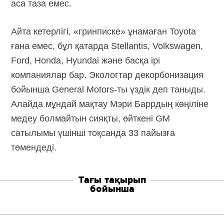
аса таза емес.
Айта кетерлігі, «гринписке» ұнамаған Toyota
ғана емес, бұл қатарда Stellantis, Volkswagen,
Ford, Honda, Hyundai және басқа ірі
компаниялар бар. Экологтар декорбонизация
бойынша General Motors-ты үздік деп таныды.
Алайда мұндай мақтау Мэри Баррдың көңіліне
медеу болмайтын сияқты, өйткені GM
сатылымы үшінші тоқсанда 33 пайызға
төмендеді.
Тағы тақырып
бойынша