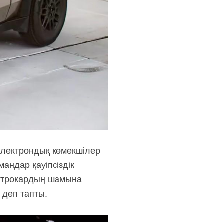
 электрондық көмекшілер
андар қауіпсіздік
ектрокардың шамына
 деп тапты.