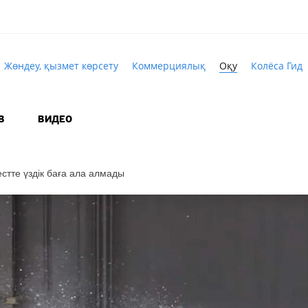
Жөндеу, қызмет көрсету
Коммерциялық
Оқу
Колёса Гид
В
ВИДЕО
естте
үздік баға ала алмады