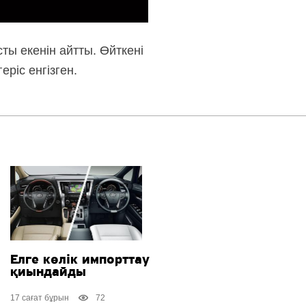
ты екенін айтты. Өйткені
ріс енгізген.
Елге көлік импорттау
қиындайды
17 сағат бұрын
72