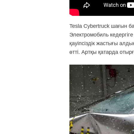
Tesla Cybertruck шағын б
Электромобиль кедергіг
қауіпсіздік жастығы алд
өтті. Артқы қатарда отырғ