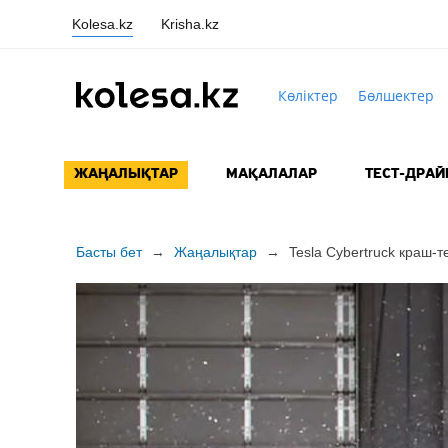
Kolesa.kz
Krisha.kz
Көліктер
Бөлшектер
ЖАҢАЛЫҚТАР
МАҚАЛАЛАР
ТЕСТ-ДРАЙ
Басты бет
→
Жаңалықтар
→
Tesla Cybertruck
краш-т