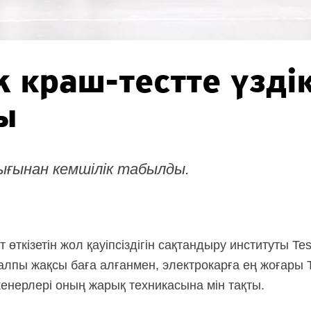
ck
краш-тестте
үзді
ы
ғынан кемшілік табылды.
т
өткізетін жол қауіпсіздігін сақтандыру институты Te
лпы жақсы баға алғанмен, электрокарға ең жоғары To
енерлері оның жарық техникасына мін тақты.