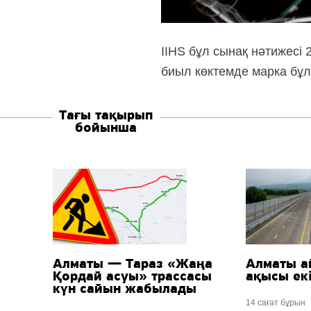
IIHS бұл сынақ нәтижесі 
биыл көктемде марка бұл 
Тағы тақырып
бойынша
Алматы — Тараз «Жаңа
Алматы а
Қордай асуы» трассасы
ақысы екі
күн сайын жабылады
14 сағат бұрын