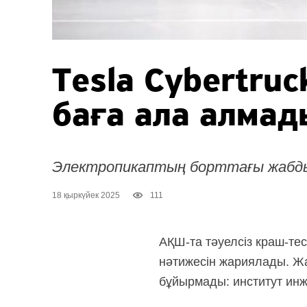
Tesla Cybertru
баға ала алмад
Электропикаптың борттағы жабды
18 қыркүйек 2025
111
АҚШ-та тәуелсіз
краш-тес
нәтижесін жариялады. Жа
бұйырмады: институт инж