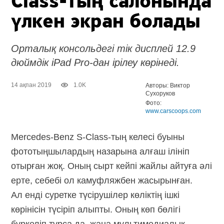
Class-тың салонында
үлкен экран болады
Орталық консольдегі тік дисплей 12.9
дюймдік iPad Pro-дан ірілеу көрінеді.
14 ақпан 2019
1.0K
Авторы: Виктор
Сухоруков
Фото:
www.carscoops.com
Mercedes-Benz S-Class-тың келесі буыны
фототыңшылардың назарына алғаш ілініп
отырған жоқ. Оның сырт кейпі жайлы айтуға әлі
ерте, себебі ол камуфляжбен жасырынған.
Ал енді суретке түсірушілер көліктің ішкі
көрінісін түсіріп алыпты. Оның көп бөлігі
бүркеліп тұрса да, жаңа мультимедиалық