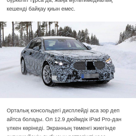
кешенді байқау қиын емес.
Орталық консольдегі дисплейді аса зор деп
айтса болады. Ол 12.9 дюймдік iPad Pro-дан
үлкен көрінеді. Экранның төменгі жиегінде