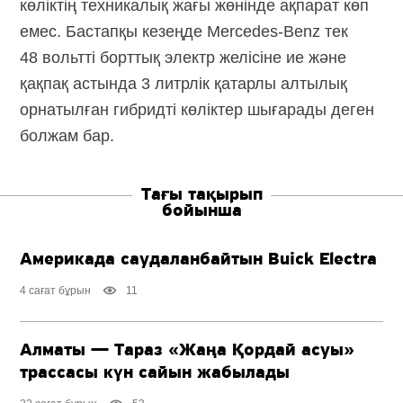
көліктің техникалық жағы жөнінде ақпарат көп
емес. Бастапқы кезеңде Mercedes-Benz тек
48 вольтті борттық электр желісіне ие және
қақпақ астында 3 литрлік қатарлы алтылық
орнатылған гибридті көліктер шығарады деген
болжам бар.
Тағы тақырып
бойынша
Америкада саудаланбайтын Buick Electra
4 сағат бұрын
11
Алматы — Тараз «Жаңа Қордай асуы»
трассасы күн сайын жабылады