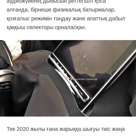
аудиожүйенің дыбысын реттегішті қоса
алғанда, бірнеше физикалық батырмалар,
қозғалыс режимін таңдау және апаттық дабыл
қаққыш селекторы орналасқан.
Тек 2020 жылы ғана жарыққа шығуы тиіс жаңа