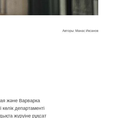
Авторы: Манас Иксанов
ая және Варварка
і көлік департаменті
дықта жүруіне рұқсат