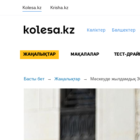
Kolesa.kz
Krisha.kz
Көліктер
Бөлшектер
ЖАҢАЛЫҚТАР
МАҚАЛАЛАР
ТЕСТ-ДРАЙ
Басты бет
→
Жаңалықтар
→
Мәскеуде жылдамдық 30