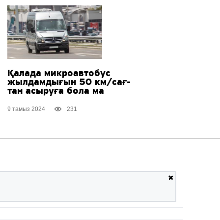
Қалада микроавтобус
жылдамдығын 50 км/сағ-
тан асыруға бола ма
9 тамыз 2024
231
✖