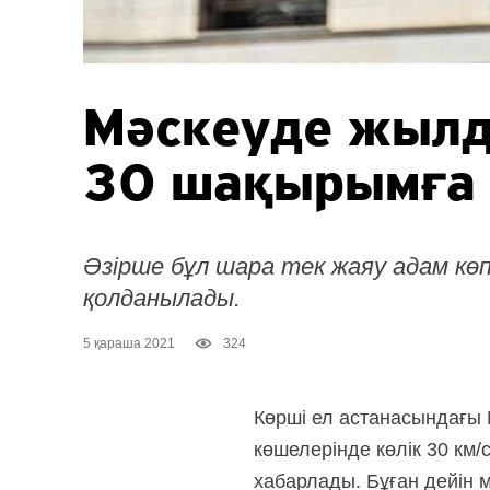
Мәскеуде жыл
30 шақырымға 
Әзірше бұл шара тек жаяу адам кө
қолданылады.
5 қараша 2021
324
Көрші ел астанасындағы
көшелерінде көлік 30 км/
хабарлады. Бұған дейін 