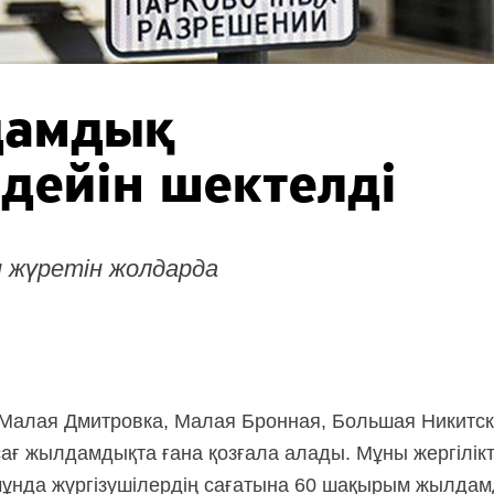
дамдық
дейін шектелді
п жүретін жолдарда
 Малая Дмитровка, Малая Бронная, Большая Никитск
сағ жылдамдықта ғана қозғала алады. Мұны жергілікт
мұнда жүргізушілердің сағатына 60 шақырым жылдам