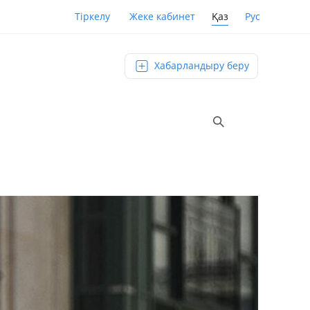
Қаз
Рус
Тіркелу
Жеке кабинет
Хабарландыру беру