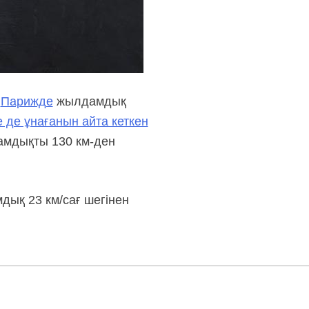
,
Парижде
жылдамдық
е де ұнағанын айта кеткен
амдықты 130 км-ден
дық 23 км/сағ шегінен