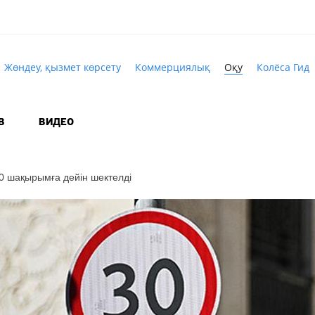
Жөндеу, қызмет көрсету
Коммерциялық
Оқу
Колёса Гид
В
ВИДЕО
 шақырымға дейін шектелді