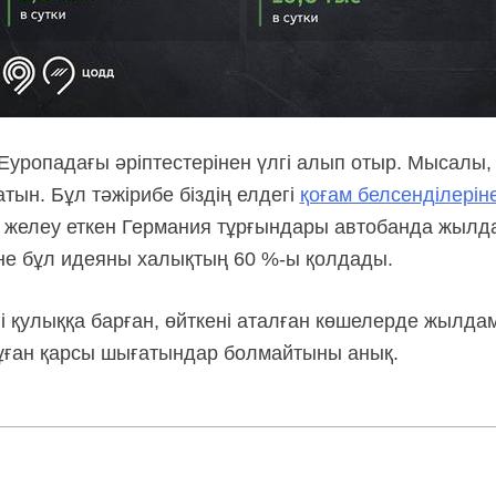
Еуропадағы әріптестерінен үлгі алып отыр. Мысалы
атын. Бұл тәжірибе біздің елдегі
қоғам белсенділерін
 желеу еткен Германия тұрғындары автобанда жылд
не бұл идеяны халықтың 60 %-ы қолдады.
і қулыққа барған, өйткені аталған көшелерде жылдам
бұған қарсы шығатындар болмайтыны анық.