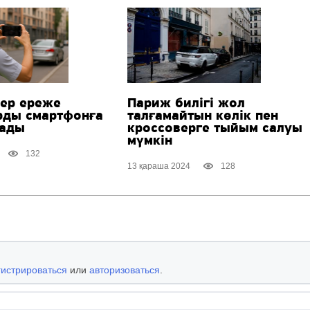
ер ереже
Париж билігі жол
рды смартфонға
талғамайтын көлік пен
лады
кроссоверге тыйым салуы
мүмкін
132
13 қараша 2024
128
гистрироваться
или
авторизоваться
.