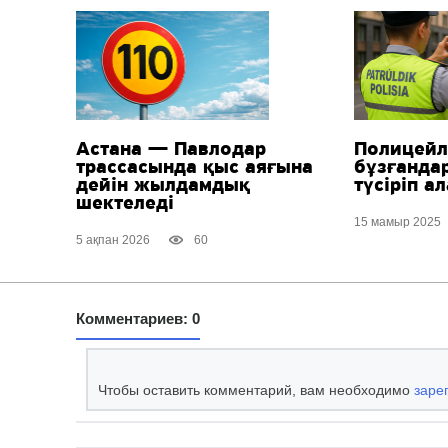
Астана — Павлодар
Полицейл
трассасында қыс аяғына
бұзғанда
дейін жылдамдық
түсіріп а
шектеледі
15 мамыр 2025
5 ақпан 2026
60
Комментариев: 0
Чтобы оставить комментарий, вам необходимо
заре