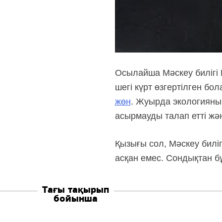
Осылайша Мәскеу билігі 
шегі күрт өзгертілген бол
жөн
. Жуырда экологияны
асырмауды талап етті жә
Қызығы сол, Мәскеу биліг
асқан емес. Сондықтан 
Тағы тақырып
бойынша