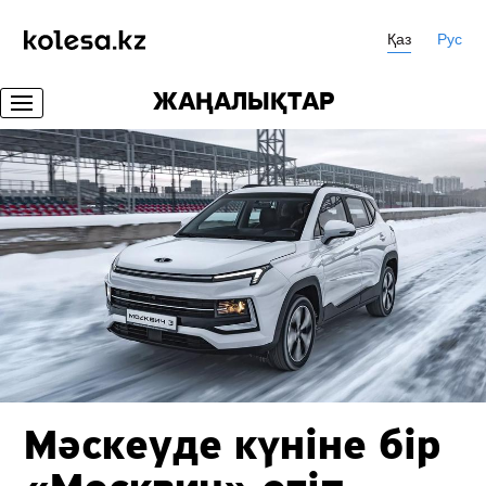
Қаз
Рус
ЖАҢАЛЫҚТАР
Мәскеуде күніне бір