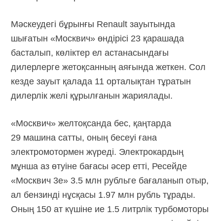
Мәскеудегі бұрынғы Renault зауытында
шығатын «Москвич» өндірісі 23 қарашада
басталып, көліктер ел астанасындағы
дилерлерге жетоқсанның аяғында жеткен. Сол
кезде зауыт қалада 11 орталықтан тұратын
дилерлік желі құрылғанын жариялады.
«Москвич» желтоқсанда бес, қаңтарда
29 машина сатты, оның бесеуі ғана
электромотормен жүреді. Электрокардың
мұнша аз өтуіне бағасы әсер етті, Ресейде
«Москвич 3е» 3.5 млн рубльге бағаланып отыр,
ал бензинді нұсқасы 1.97 млн рубль тұрады.
Оның 150 ат күшіне ие 1.5 литрлік турбомоторы