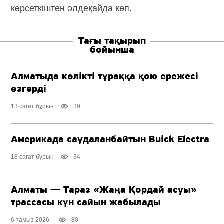
көрсеткіштен әлдеқайда көп.
Тағы тақырып
бойынша
Алматыда көлікті тұраққа қою ережесі
өзгерді
13 сағат бұрын
39
Америкада саудаланбайтын Buick Electra
18 сағат бұрын
34
Алматы — Тараз «Жаңа Қордай асуы»
трассасы күн сайын жабылады
6 тамыз 2026
80