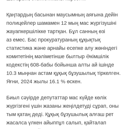
Қаңтардың басынан маусымның аяғына дейін
полицейлер шамамен 12 мың мас жүргізушіні
жауапкершілікке тартқан. Бұл санның өзі
аз емес. Бас прокуратураның құқықтық
статистика және арнайы есепке алу жөніндегі
комитетінің мәліметінше былтыр Әкімшілік
кодекстің 608-бабы бойынша алты ай ішінде
10.3 мыңнан астам құқық бұзушылық тіркелген.
Яғни, 2024 жылы 16.1 % өскен.
Биыл сәуірде депутаттар мас күйде көлік
жүргізгені үшін жазаны жеңілдетуді сұрап, оны
тым қатаң деді. Құқық бұзушылық алғаш рет
жасалса үлкен айыппұл салып, қайталап