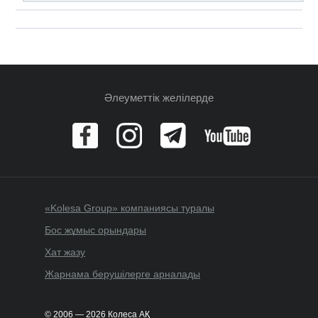
Әлеуметтік желілерде
«Kolesa Group» компаниясы туралы
Бос жұмыс орындары
Хат жазу
Жарнама берушілерге арналады
© 2006 — 2026 Колеса АҚ