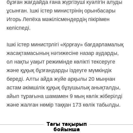
бұзған жағдайда ғана жүргізуші куәлігін алуды
ұсынған. Ішкі істер министрінің орынбасары
Игорь Лепёха мәжілісмендердің пікірімен
келіспеді.
Ішкі істер министрлігі «Қорғау» бағдарламалық
жасақтамасының нәтижесіне назар аударды,
ол нақты уақыт режимінде көлікті тексеруге
және құқық бұзғандарды іздеуге мүмкіндік
береді. Алты айда жүйе арқылы 20 мыңнан
астам әкімшілік құқық бұзушылық анықталды,
айып тұрағына шамамен 9 мың көлік жіберілді
және жалған нөмір таққан 173 көлік табылды.
Тағы тақырып
бойынша