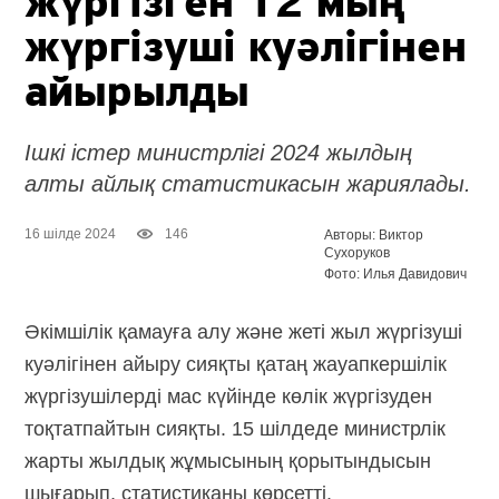
жүргізген 12 мың
жүргізуші куәлігінен
айырылды
Ішкі істер министрлігі 2024 жылдың
алты айлық статистикасын жариялады.
16 шілде 2024
146
Авторы: Виктор
Сухоруков
Фото: Илья Давидович
Әкімшілік қамауға алу және жеті жыл жүргізуші
куәлігінен айыру сияқты қатаң жауапкершілік
жүргізушілерді мас күйінде көлік жүргізуден
тоқтатпайтын сияқты. 15 шілдеде министрлік
жарты жылдық жұмысының қорытындысын
шығарып, статистиканы көрсетті.