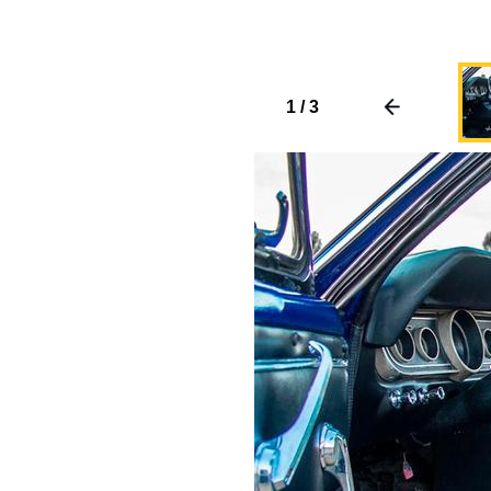
1
/
3