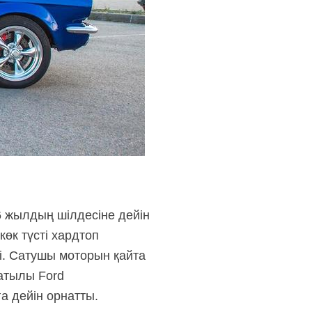
6 жылдың шілдесіне дейін
өк түсті хардтоп
ді. Сатушы моторын қайта
сатылы Ford
а дейін орнатты.