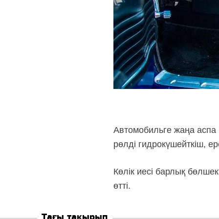
Автомобильге жаңа аспа м
рөлді гидрокүшейткіш, ер
Көлік иесі барлық бөлше
өтті.
Тағы тақырып