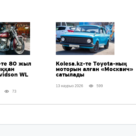
-те 80 жыл
Kolesa.kz-те Toyota-ның
ққан
моторын алған «Москвич»
vidson WL
сатылады
13 наурыз 2026
599
73