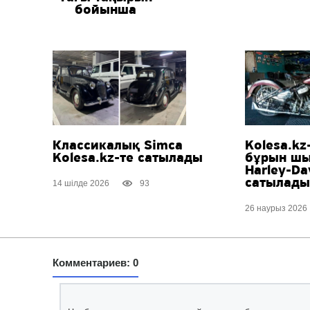
бойынша
Классикалық Simca
Kolesa.kz
Kolesa.kz-те
сатылады
бұрын шы
Harley-Da
сатылады
14 шілде 2026
93
26 наурыз 2026
Комментариев: 0