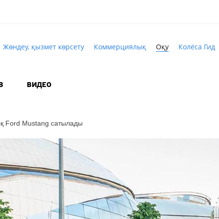
Жөндеу, қызмет көрсету
Коммерциялық
Оқу
Колёса Гид
В
ВИДЕО
ық Ford Mustang сатылады