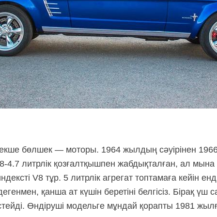
рекше бөлшек — моторы. 1964 жылдың сәуірінен 196
-4.7 литрлік қозғалтқышпен жабдықталған, ал мына к
дексті V8 тұр. 5 литрлік агрегат топтамаға кейін ен
егенмен, қанша ат күшін беретіні белгісіз. Бірақ үш 
тейді. Өндіруші модельге мұндай қорапты 1981 жылғ