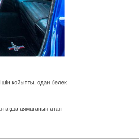
уішін қойыпты, одан бөлек
ан ақша аямағанын атап