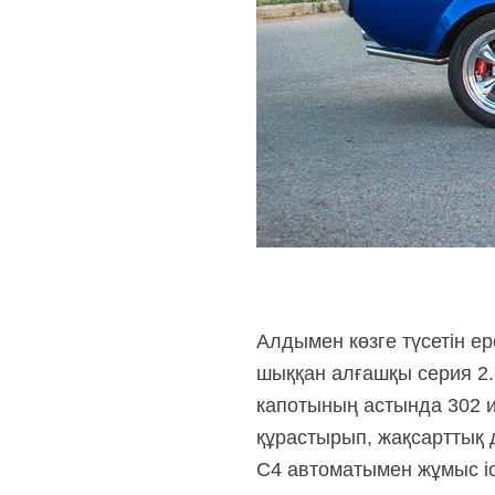
Алдымен көзге түсетін е
шыққан алғашқы серия 2.8
капотының астында 302 ин
құрастырып, жақсарттық д
C4 автоматымен жұмыс іс