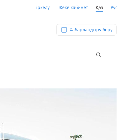
Қаз
Рус
Тіркелу
Жеке кабинет
Хабарландыру беру