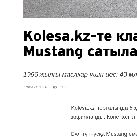
Kolesa.kz-те к
Mustang сатыл
1966 жылғы маслкар үшін иесі 40 м
2 тамыз 2024
203
Kolesa.kz порталында біз
жарияланды. Көне көлікт
Бұл түпнұсқа Mustang еме