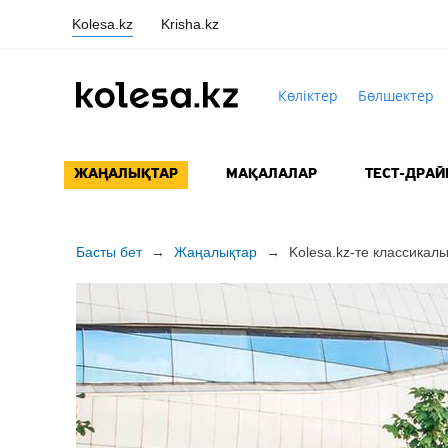
Kolesa.kz
Krisha.kz
Көліктер
Бөлшектер
ЖАҢАЛЫҚТАР
МАҚАЛАЛАР
ТЕСТ-ДРАЙ
Басты бет
→
Жаңалықтар
→
Kolesa.kz-те классикал