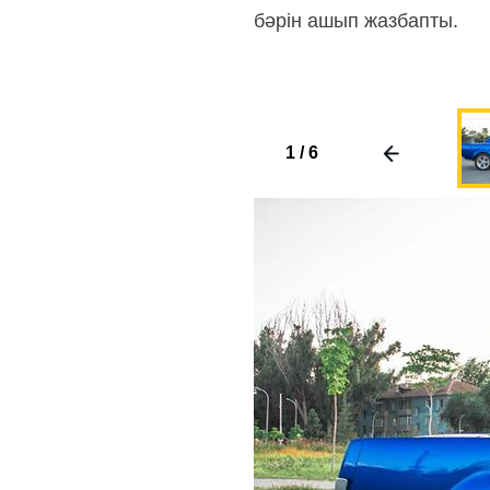
бәрін ашып жазбапты.
1
/
6