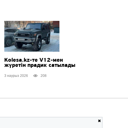
Kolesa.kz-те
V12-мен
жүретін прадик сатылады
3 наурыз 2026
208
✖