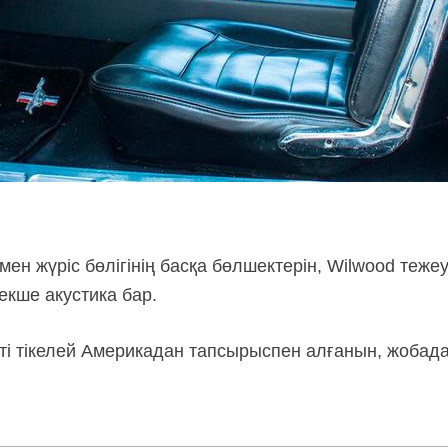
ен жүріс бөлігінің басқа бөлшектерін, Wilwood теже
екше акустика бар.
кті тікелей Америкадан тапсырыспен алғанын, жобад