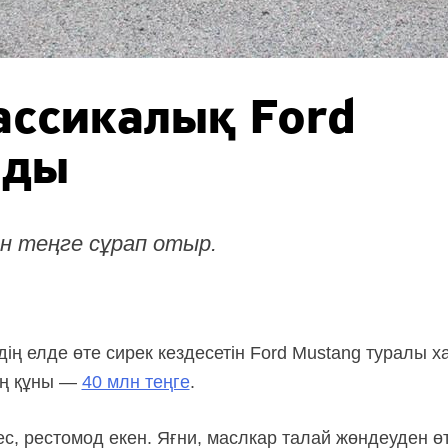
лассикалық Ford
ады
лн теңге сұрап отыр.
дің елде өте сирек кездесетін Ford Mustang туралы 
ің құны —
40 млн теңге
.
с, рестомод екен. Яғни, маслкар талай жөндеуден өт