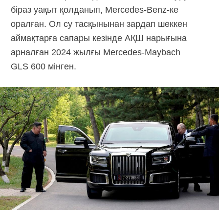
біраз уақыт қолданып,
Mercedes-Benz-ке
оралған. Ол су тасқынынан зардап шеккен
аймақтарға сапары кезінде АҚШ нарығына
арналған 2024 жылғы
Mercedes-Maybach
GLS 600 мінген.