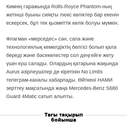
Кимнің гаражында
Rolls-Royce
Phantom-ның
жетінші буыны сияқты люкс көліктер бар екенін
ескерсек, бұл тек қызметтік көлік болуы мүмкін.
Флагман «мерседес» сән, сапа және
технологиялық кемелдіктің белгісі болып қала
береді және бәсекелестер сол деңгейге жету
үшін күш салады. Олардың қатарына жақында
Aurus әзірлеушілер де кіретінін No Limits
телеграм-каналы
хабарлады. Өйткені НАМИ
зерттеу мақсатында жаңа
Mercedes-Benz
S680
Guard 4Matic сатып алыпты.
Тағы тақырып
бойынша