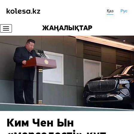
Қаз
Рус
ЖАҢАЛЫҚТАР
Ким Чен Ын