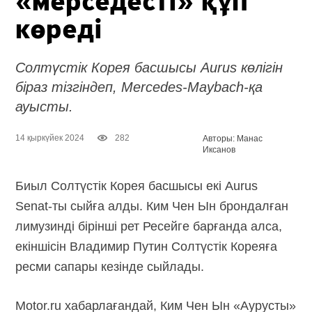
«мерседесті» құп
көреді
Солтүстік Корея басшысы Aurus көлігін
біраз тізгіндеп, Mercedes-Maybach-қа
ауысты.
14 қыркүйек 2024
282
Авторы: Манас
Иксанов
Биыл Солтүстік Корея басшысы екі Aurus
Senat-ты
сыйға алды. Ким Чен Ын брондалған
лимузинді бірінші рет Ресейге барғанда алса,
екіншісін Владимир Путин Солтүстік Кореяға
ресми сапары кезінде сыйлады.
Motor.ru хабарлағандай, Ким Чен Ын «Аурусты»