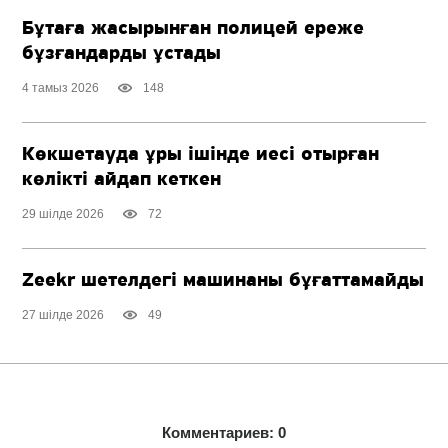
Бұтаға жасырынған полицей ереже
бұзғандарды ұстады
4 тамыз 2026
148
Көкшетауда ұры ішінде иесі отырған
көлікті айдап кеткен
29 шілде 2026
72
Zeekr шетелдегі машинаны бұғаттамайды
27 шілде 2026
49
Комментариев: 0