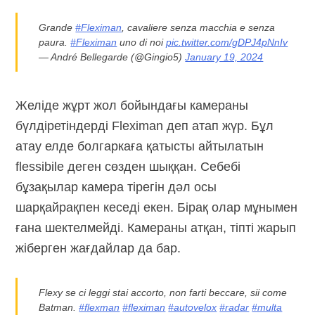
Grande
#Fleximan
, cavaliere senza macchia e senza
paura.
#Fleximan
uno di noi
pic.twitter.com/gDPJ4pNnIv
— André Bellegarde (@Gingio5)
January 19, 2024
Желіде жұрт жол бойындағы камераны
бүлдіретіндерді Fleximan деп атап жүр. Бұл
атау елде болгаркаға қатысты айтылатын
flessibile деген сөзден шыққан. Себебі
бұзақылар камера тірегін дәл осы
шарқайрақпен кеседі екен. Бірақ олар мұнымен
ғана шектелмейді. Камераны атқан, тіпті жарып
жіберген жағдайлар да бар.
Flexy se ci leggi stai accorto, non farti beccare, sii come
Batman.
#flexman
#fleximan
#autovelox
#radar
#multa