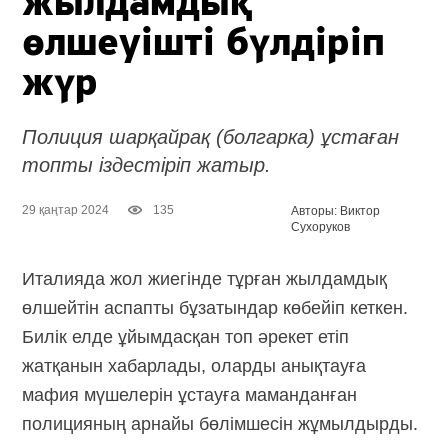
жылдамдық
өлшеуішті бүлдіріп
жүр
Полиция шарқайрақ (болгарка) ұстаған
топты іздестіріп жатыр.
29 қаңтар 2024
135
Авторы: Виктор
Сухоруков
Италияда жол жиегінде тұрған жылдамдық
өлшейтін аспапты бұзатындар көбейіп кеткен.
Билік елде ұйымдасқан топ әрекет етіп
жатқанын хабарлады, оларды анықтауға
мафия мүшелерін ұстауға маманданған
полицияның арнайы бөлімшесін жұмылдырды.