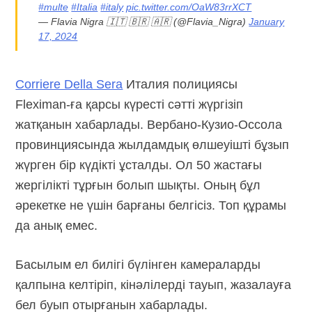
#multe
#Italia
#italy
pic.twitter.com/OaW83rrXCT
— Flavia Nigra 🇮🇹 🇧🇷 🇦🇷 (@Flavia_Nigra)
January
17, 2024
Corriere Della Sera
Италия полициясы
Fleximan-ға
қарсы күресті сәтті жүргізіп
жатқанын хабарлады.
Вербано-Кузио-Оссола
провинциясында жылдамдық өлшеуішті бұзып
жүрген бір күдікті ұсталды. Ол 50 жастағы
жергілікті тұрғын болып шықты. Оның бұл
әрекетке не үшін барғаны белгісіз. Топ құрамы
да анық емес.
Басылым ел билігі бүлінген камераларды
қалпына келтіріп, кінәлілерді тауып, жазалауға
бел буып отырғанын хабарлады.