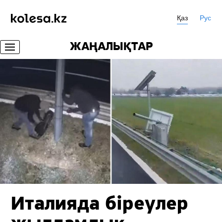
Қаз
Рус
ЖАҢАЛЫҚТАР
Италияда біреулер