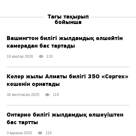
Тағы тақырып
бойынша
Вашингтон билігі жылдамдық өлшейтін
камерадан бас тартады
16 қаңтар 2026
133
Келер жылы Алматы билігі 350 «Сергек»
кешенін орнатады
30 желтоқсан 2025
119
Онтарио билігі жылдамдық өлшеуіштен
бас тартты
3 қараша 2025
119