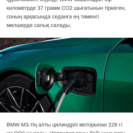
километрде 37 грамм СО2 шығатынын тіркеген,
соның арқасында седанға ең төменгі
мөлшерде салық салады.
BMW M3-тің алты цилиндрлі моторынан 228 г/