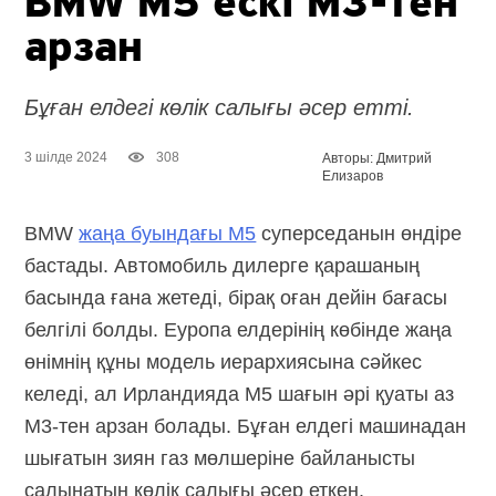
BMW M5 ескі
M3-тен
арзан
Бұған елдегі көлік салығы әсер етті.
3 шілде 2024
308
Авторы: Дмитрий
Елизаров
BMW
жаңа буындағы M5
суперседанын өндіре
бастады. Автомобиль дилерге қарашаның
басында ғана жетеді, бірақ оған дейін бағасы
белгілі болды. Еуропа елдерінің көбінде жаңа
өнімнің құны модель иерархиясына сәйкес
келеді, ал Ирландияда M5 шағын әрі қуаты аз
M3-тен
арзан болады. Бұған елдегі машинадан
шығатын зиян газ мөлшеріне байланысты
салынатын көлік салығы әсер еткен.