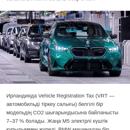
Ирландияда Vehicle Registration Tax (VRT —
автомобильді тіркеу салығы) белгілі бір
модельдің CO2 шығарындысына байланысты
7–37 % болады. Жаңа M5 электрлі күштік
құрылыммен жүреді, BMW машинадан бір