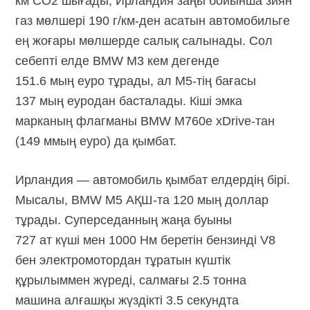
км CO2 шығады, Ирландия заңы бойынша зиян
газ мөлшері
190 г/км-ден
асатын автомобильге
ең жоғары мөлшерде салық салынады. Сол
себепті елде BMW M3 кем дегенде
151.6 мың еуро тұрады, ал
M5-тің
бағасы
137 мың еуродан басталады. Кіші эмка
марканың флагманы BMW M760e
xDrive-тан
(149 ммың еуро) да қымбат.
Ирландия — автомобиль қымбат елдердің бірі.
Мысалы, BMW M5
АҚШ-та
120 мың доллар
тұрады. Суперседанның жаңа буыны
727 ат күші мен 1000 Нм беретін бензинді V8
бен электромотордан тұратын күштік
құрылыммен жүреді, салмағы 2.5 тонна
машина алғашқы жүздікті 3.5 секундта