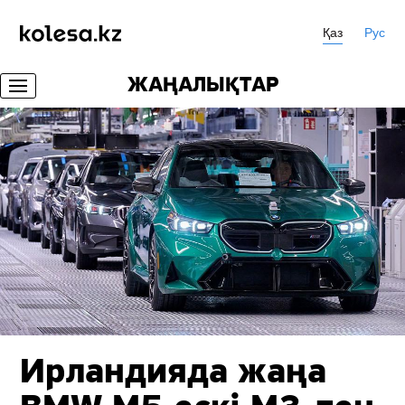
Қаз
Рус
ЖАҢАЛЫҚТАР
Ирландияда жаңа