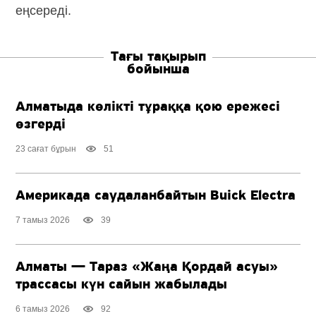
еңсереді.
Тағы тақырып
бойынша
Алматыда көлікті тұраққа қою ережесі
өзгерді
23 сағат бұрын
51
Америкада саудаланбайтын Buick Electra
7 тамыз 2026
39
Алматы — Тараз «Жаңа Қордай асуы»
трассасы күн сайын жабылады
6 тамыз 2026
92