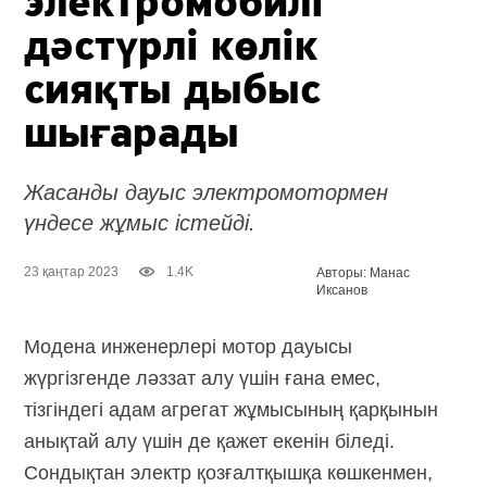
электромобилі
дәстүрлі көлік
сияқты дыбыс
шығарады
Жасанды дауыс электромотормен
үндесе жұмыс істейді.
23 қаңтар 2023
1.4K
Авторы: Манас
Иксанов
Модена инженерлері мотор дауысы
жүргізгенде ләззат алу үшін ғана емес,
тізгіндегі адам агрегат жұмысының қарқынын
анықтай алу үшін де қажет екенін біледі.
Сондықтан электр қозғалтқышқа көшкенмен,