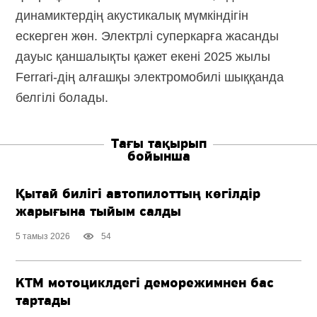
динамиктердің акустикалық мүмкіндігін
ескерген жөн. Электрлі суперкарға жасанды
дауыс қаншалықты қажет екені 2025 жылы
Ferrarі-дің
алғашқы электромобилі шыққанда
белгілі болады.
Тағы тақырып
бойынша
Қытай билігі автопилоттың көгілдір
жарығына тыйым салды
5 тамыз 2026
54
KTM мотоциклдегі деморежимнен бас
тартады