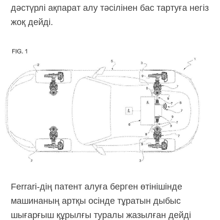
дәстүрлі ақпарат алу тәсілінен бас тартуға негіз
жоқ дейді.
Ferrari-дің патент алуға берген өтінішінде
машинаның артқы осінде тұратын дыбыс
шығарғыш құрылғы туралы жазылған дейді