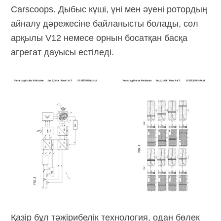
Carscoops. Дыбыс күші, үні мен әуені ротордың
айналу дәрежесіне байланысты болады, сол
арқылы V12 немесе орнын босатқан басқа
агрегат дауысы естіледі.
Қазір бұл тәжірибелік технология, одан бөлек