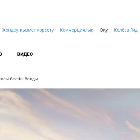
Жөндеу, қызмет көрсету
Коммерциялық
Оқу
Колёса Гид
В
ВИДЕО
ғасы белгілі болды