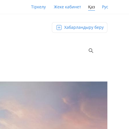
Қаз
Рус
Тіркелу
Жеке кабинет
Хабарландыру беру