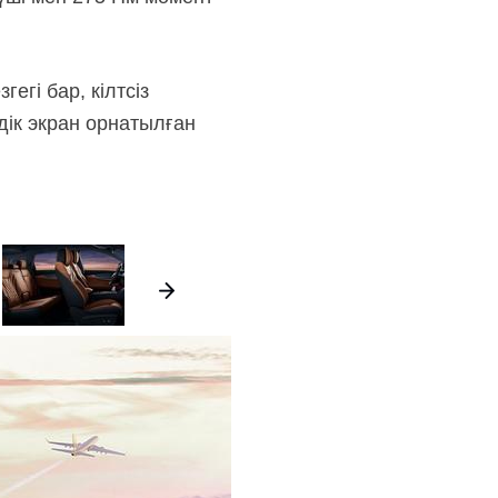
гі бар, кілтсіз
дік экран орнатылған