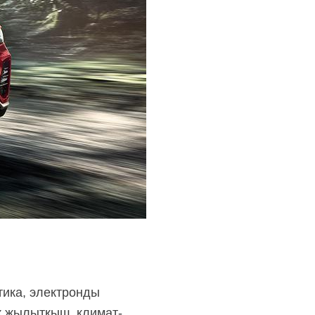
тика, электронды
ық жылытқыш, климат-