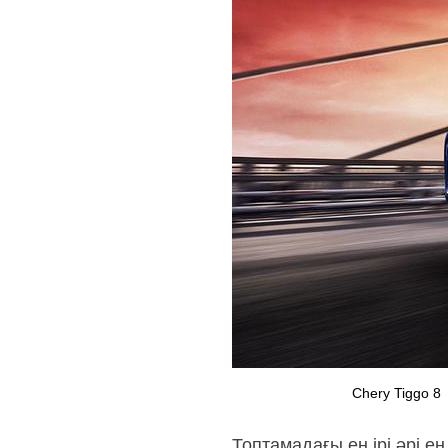
Chery Tiggo 8
Топтамадағы ең ірі әрі е