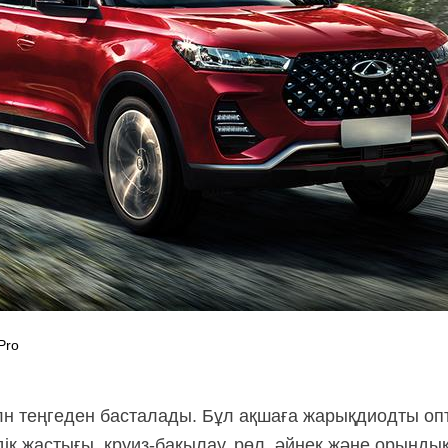
Pro
 млн теңгеден басталады. Бұл ақшаға жарықдиодты оп
здік жастығы, круиз-бақылау, рөл, әйнек және орынд