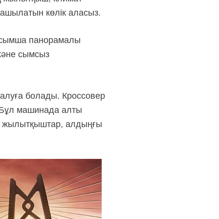
 ашылатын көлік аласыз.
 қосымша панорамалы
 және сымсыз
е алуға болады. Кроссовер
. Бұл машинада алты
і, жылытқыштар, алдыңғы