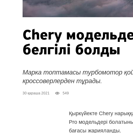
Chery модельде
белгілі болды
Марка топтамасы турбомотор қой
кроссоверлерден тұрады.
30 қараша 2021
549
Қыркүйекте Chery нарыққа
Pro модельдері болатыны
бағасы жарияланды.