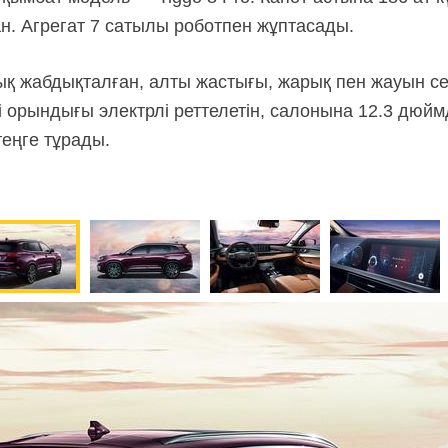
ан. Агрегат 7 сатылы роботпен жұптасады.
 жабдықталған, алты жастығы, жарық пен жауын сезге
 орындығы электрлі реттелетін, салонына 12.3 дюйм
теңге тұрады.