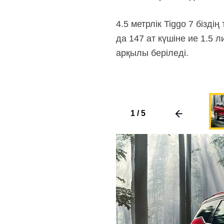
4.5 метрлік Tiggo 7 бізд
да 147 ат күшіне ие 1.5 
арқылы беріледі.
1
/
5