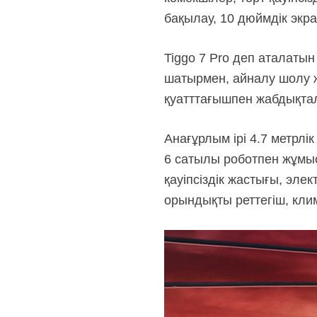
бақылау, 10 дюймдік экр
Tiggo 7 Pro деп аталаты
шатырмен, айналу шолу жү
қуатттағышпен жабдықта
Анағұрлым ірі 4.7 метрлі
6 сатылы роботпен жұмыс
қауіпсіздік жастығы, эл
орындықты реттегіш, клим