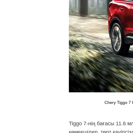
Chery Tiggo 7 
Tiggo 7-нің бағасы 11.6
көмекшілер, төрт қауіпсі