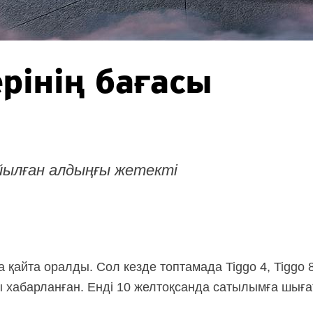
рінің бағасы
ылған алдыңғы жетекті
 қайта оралды. Сол кезде топтамада Tiggo 4, Tiggo 8,
 хабарланған. Енді 10 желтоқсанда сатылымға шыға