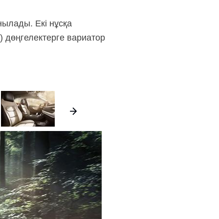
нылады. Екі нұсқа
) дөңгелектерге вариатор