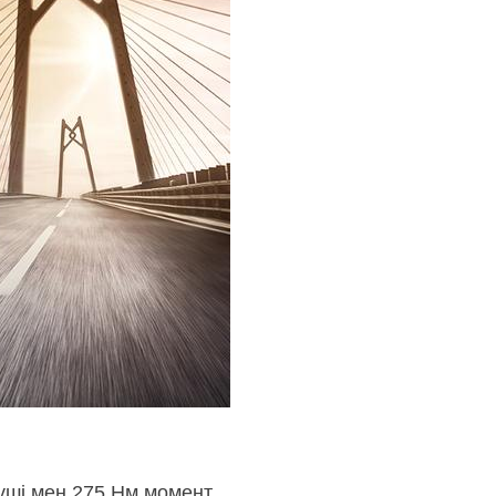
күші мен 275 Нм момент