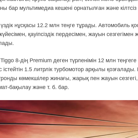
аны бар мультимедиа кешені орнатылған және кілтсіз
н үздік нұсқасы 12.2 млн теңге тұрады. Автомобиль
йесімен, қауіпсіздік пердесімен, жауын сезгегімен
лады.
к Tiggo 8-дің Premium деген түрленімін 12 млн теңгег
 істейтін 1.5 литрлік турбомотор арқылы қозғалады
ектронды көмекшілер жинағы, жарық пен жауын сезгег
ат-бақылау және т. б. бар.