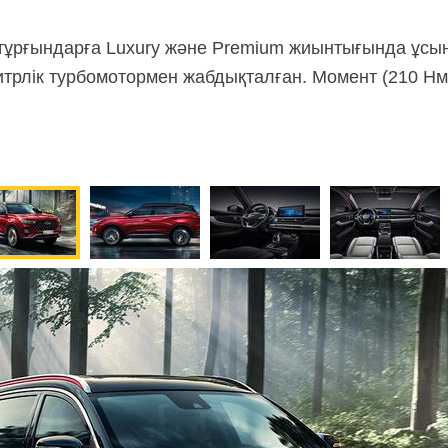
ің тұрғындарға Luxury және Premium жиынтығында ұсы
литрлік турбомотормен жабдықталған. Момент (210 Нм