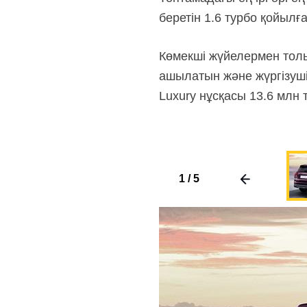
беретін 1.6 турбо қойылғ
Көмекші жүйелермен толық
ашылатын және жүргізуші
Luxury нұсқасы 13.6 млн 
1
/
5