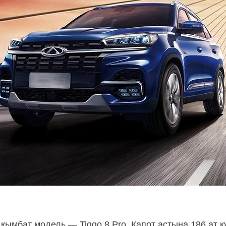
ң қымбат модель — Tiggo 8 Pro. Капот астына 186 ат 