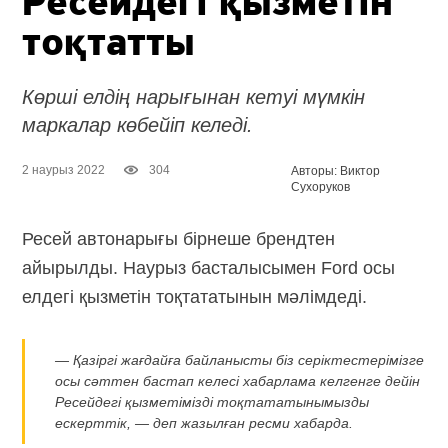
Ресейдегі қызметін
тоқтатты
Көрші елдің нарығынан кетуі мүмкін
маркалар көбейіп келеді.
2 наурыз 2022
304
Авторы: Виктор
Сухоруков
Ресей автонарығы бірнеше брендтен
айырылды. Наурыз басталысымен Ford осы
елдегі қызметін тоқтататынын мәлімдеді.
— Қазіргі жағдайға байланысты біз серіктестерімізге
осы сәттен бастап келесі хабарлама келгенге дейін
Ресейдегі қызметімізді тоқтататынымызды
ескерттік, — деп жазылған ресми хабарда.