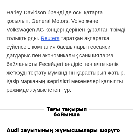
Harley-Davidson бренді де осы қатарға
қосылып, General Motors, Volvo және
Volkswagen AG концерндерінен құралған тізімді
толықтырды.
Reuters
таратқан ақпаратқа
сүйенсек, компания басшылары геосаяси
дағдарыс пен экономикалық санкцияларға
байланысты Ресейдегі өндіріс пен елге көлік
жеткзуді тоқтату мүмкіндігін қарастырып жатыр.
Қазір марканың жергілікті мекемелері қалыпты
режимде жұмыс істеп тұр.
Тағы тақырып
бойынша
Audi зауытының жұмысшылары шеруге