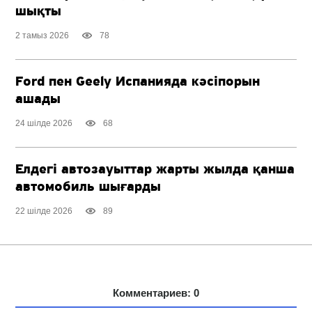
шықты
2 тамыз 2026
78
Ford пен Geely Испанияда кәсіпорын
ашады
24 шілде 2026
68
Елдегі автозауыттар жарты жылда қанша
автомобиль шығарды
22 шілде 2026
89
Комментариев: 0