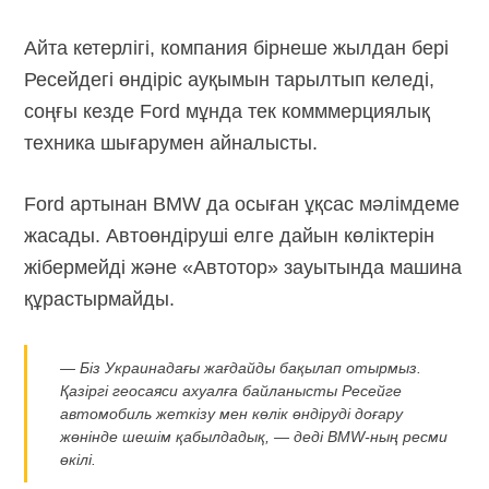
Айта кетерлігі, компания бірнеше жылдан бері
Ресейдегі өндіріс ауқымын тарылтып келеді,
соңғы кезде Ford мұнда тек комммерциялық
техника шығарумен айналысты.
Ford артынан BMW да осыған ұқсас мәлімдеме
жасады. Автоөндіруші елге дайын көліктерін
жібермейді және «Автотор» зауытында машина
құрастырмайды.
— Біз Украинадағы жағдайды бақылап отырмыз.
Қазіргі геосаяси ахуалға байланысты Ресейге
автомобиль жеткізу мен көлік өндіруді доғару
жөнінде шешім қабылдадық, — деді BMW-ның ресми
өкілі.