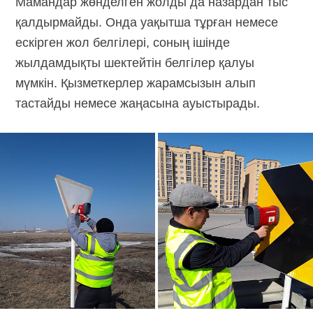
Мамандар жөнделген жолды да назардан тыс
қалдырмайды. Онда уақытша тұрған немесе
ескірген жол белгілері, соның ішінде
жылдамдықты шектейтін белгілер қалуы
мүмкін. Қызметкерлер жарамсызын алып
тастайды немесе жаңасына ауыстырады.