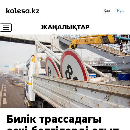
Қаз
Рус
ЖАҢАЛЫҚТАР
Билік трассадағы