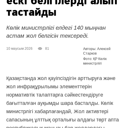
ескі белгілерді алып
тастайды
Көлік министрлігі елдегі 140 мыңнан
астам жол белгісін тексереді.
10 маусым 2026
81
Авторы: Алексей
Старков
Фото: ҚР Көлік
министрлігі
Қазақстанда жол қауіпсіздігін арттыруға және
жол инфрақұрылымы элементтерін
нормативтік талаптарға сәйкестендіруге
бағытталған ауқымды шара басталды. Көлік
министрлігі хабарлағандай, Жол активтері
сапасының ұлттық орталығы алдағы төрт апта
республикалық маңызы бар жолдардағы