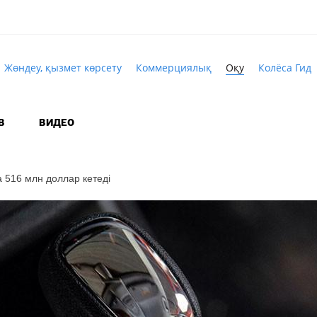
Жөндеу, қызмет көрсету
Коммерциялық
Оқу
Колёса Гид
В
ВИДЕО
 516 млн доллар кетеді