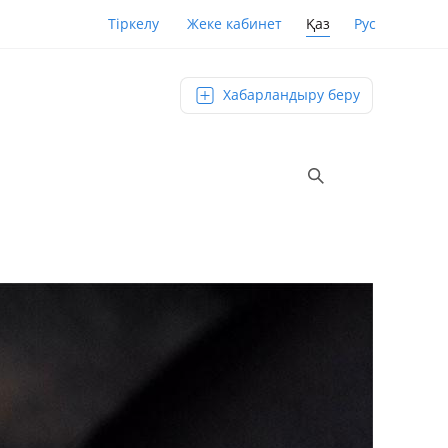
Қаз
Рус
Тіркелу
Жеке кабинет
Хабарландыру беру