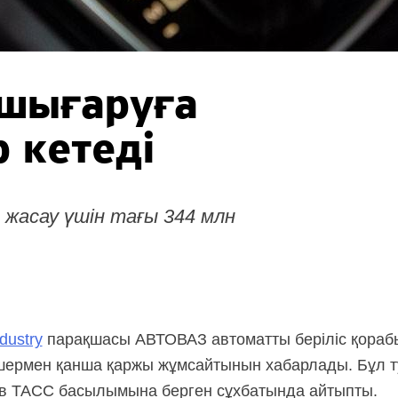
 шығаруға
 кетеді
 жасау үшін тағы 344 млн
dustry
парақшасы АВТОВАЗ автоматты беріліс қорабы
шермен қанша қаржы жұмсайтынын хабарлады. Бұл 
в ТАСС басылымына берген сұхбатында айтыпты.