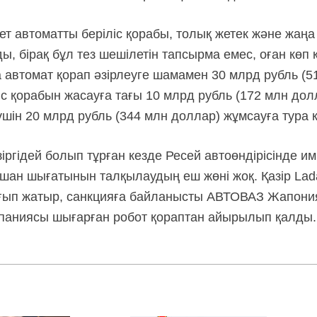
 автоматты беріліс қорабы, толық жетек және жаңа м
, бірақ бұл тез шешілетін тапсырма емес, оған көп 
автомат қорап әзірлеуге шамамен 30 млрд рубль (51
с қорабын жасауға тағы 10 млрд рубль (172 млн долл
шін 20 млрд рубль (344 млн доллар) жұмсауға тура к
ргідей болып тұрған кезде Ресей автоөндірісінде им
ан шығатынын талқылаудың еш жөні жоқ. Қазір Lada 
ып жатыр, санкцияға байланысты АВТОВАЗ Жапония
паниясы шығарған робот қораптан айырылып қалды.