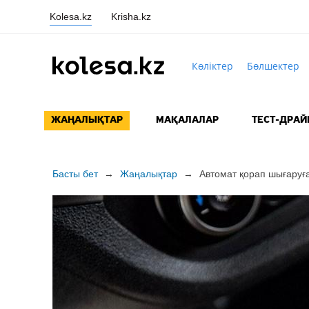
Kolesa.kz
Krisha.kz
Көліктер
Бөлшектер
ЖАҢАЛЫҚТАР
МАҚАЛАЛАР
ТЕСТ-ДРАЙ
Басты бет
→
Жаңалықтар
→
Автомат қорап шығаруға