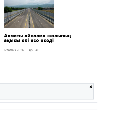
Алматы айналма жолының
ақысы екі есе өседі
6 тамыз 2026
46
✖