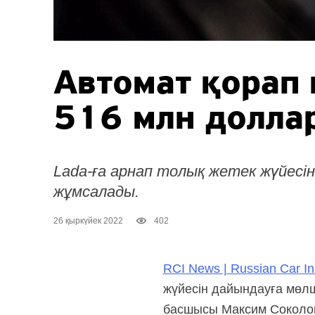
Автомат қорап
516 млн доллар
Lada-ға арнап толық жетек жүйесін
жұмсалады.
26 қыркүйек 2022
402
RCI News | Russian Car In
жүйесін дайындауға мөл
басшысы Максим Соколо