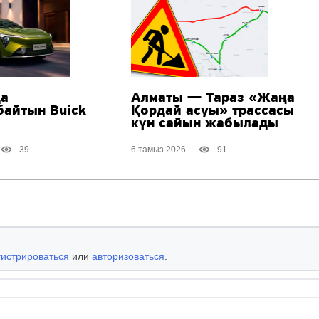
да
Алматы — Тараз «Жаңа
байтын Buick
Қордай асуы» трассасы
күн сайын жабылады
39
6 тамыз 2026
91
гистрироваться
или
авторизоваться
.