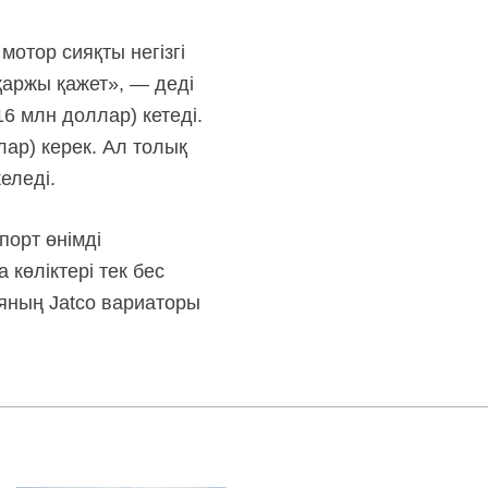
отор сияқты негізгі
қаржы қажет», — деді
6 млн доллар) кетеді.
ар) керек. Ал толық
еледі.
порт өнімді
көліктері тек бес
ның Jatco вариаторы