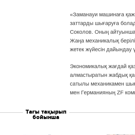
«Заманауи машинаға қажет
заттарды шығаруға болады
Соколов. Оның айтуынша 
Жаңа механикалық берілі
жетек жүйесін дайындау ү
Экономикалық жағдай қазі
алмастыратын жабдық қаш
сатылы механикамен шығ
мен Германияның ZF ком
Тағы тақырып
бойынша