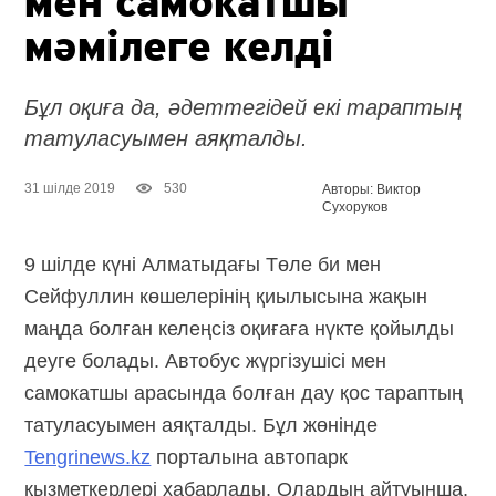
мен самокатшы
мәмілеге келді
Бұл оқиға да, әдеттегідей екі тараптың
татуласуымен аяқталды.
31 шілде 2019
530
Авторы: Виктор
Сухоруков
9 шілде күні Алматыдағы Төле би мен
Сейфуллин көшелерінің қиылысына жақын
маңда болған келеңсіз оқиғаға нүкте қойылды
деуге болады. Автобус жүргізушісі мен
самокатшы арасында болған дау қос тараптың
татуласуымен аяқталды. Бұл жөнінде
Tengrinews.kz
порталына автопарк
қызметкерлері хабарлады. Олардың айтуынша,