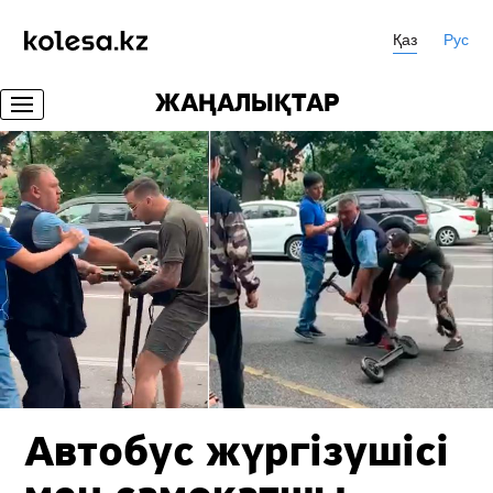
Қаз
Рус
ЖАҢАЛЫҚТАР
Автобус жүргізушісі