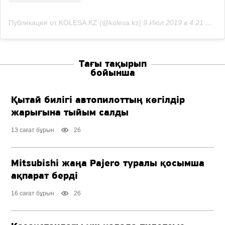
Публикация от KOLESA.KZ (@kolesa.kz)
9 Июл 2019 в 4:21 PDT
Тағы тақырып
бойынша
Қытай билігі автопилоттың көгілдір
жарығына тыйым салды
13 сағат бұрын
26
Mitsubishi жаңа Pajero туралы қосымша
ақпарат берді
16 сағат бұрын
26