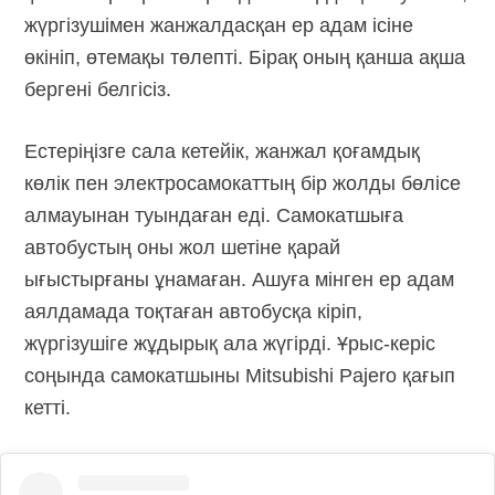
жүргізушімен жанжалдасқан ер адам ісіне
өкініп, өтемақы төлепті. Бірақ оның қанша ақша
бергені белгісіз.
Естеріңізге сала кетейік, жанжал қоғамдық
көлік пен электросамокаттың бір жолды бөлісе
алмауынан туындаған еді. Самокатшыға
автобустың оны жол шетіне қарай
ығыстырғаны ұнамаған. Ашуға мінген ер адам
аялдамада тоқтаған автобусқа кіріп,
жүргізушіге жұдырық ала жүгірді. Ұрыс-керіс
соңында самокатшыны Mitsubishi Pajero қағып
кетті.