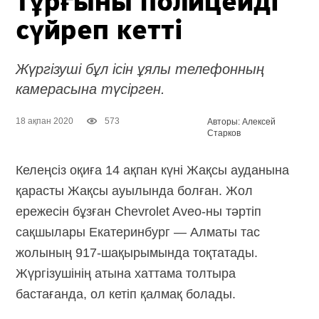
тұрғыны полицейді
сүйреп кетті
Жүргізуші бұл ісін ұялы телефонның
камерасына түсірген.
18 ақпан 2020
573
Авторы: Алексей
Старков
Келеңсіз оқиға 14 ақпан күні Жақсы ауданына
қарасты Жақсы ауылында болған. Жол
ережесін бұзған Chevrolet Aveo-ны тәртіп
сақшылары Екатеринбург — Алматы тас
жолының 917-шақырымында тоқтатады.
Жүргізушінің атына хаттама толтыра
бастағанда, ол кетіп қалмақ болады.