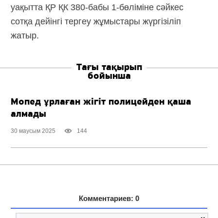
уақытта ҚР ҚК 380-бабы 1-бөліміне сәйкес
сотқа дейінгі тергеу жұмыстары жүргізіліп
жатыр.
Тағы тақырып
бойынша
Мопед ұрлаған жігіт полицейден қаша
алмады
30 маусым 2025
144
Комментариев: 0