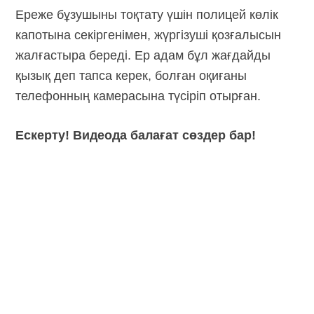
Ереже бұзушыны тоқтату үшін полицей көлік
капотына секіргенімен, жүргізуші қозғалысын
жалғастыра береді. Ер адам бұл жағдайды
қызық деп тапса керек, болған оқиғаны
телефонның камерасына түсіріп отырған.
Ескерту! Видеода балағат сөздер бар!