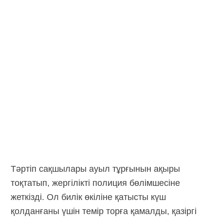
Тәртіп сақшылары ауыл тұрғынын ақыры
тоқтатып, жергілікті полиция бөлімшесіне
жеткізді. Ол билік өкіліне қатысты күш
қолданғаны үшін темір торға қамалды, қазіргі