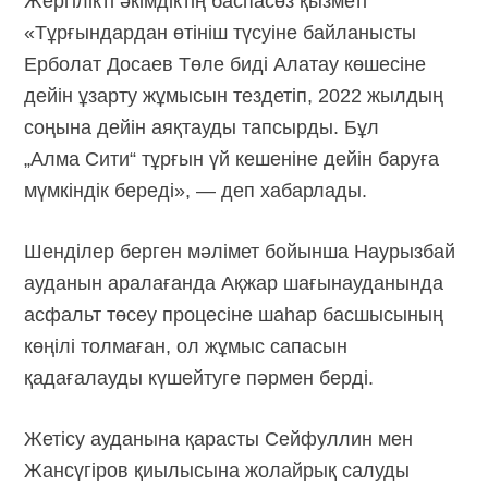
Жергілікті әкімдіктің баспасөз қызметі
«Тұрғындардан өтініш түсуіне байланысты
Ерболат Досаев Төле биді Алатау көшесіне
дейін ұзарту жұмысын тездетіп, 2022 жылдың
соңына дейін аяқтауды тапсырды. Бұл
„Алма Сити“ тұрғын үй кешеніне дейін баруға
мүмкіндік береді», — деп хабарлады.
Шенділер берген мәлімет бойынша Наурызбай
ауданын аралағанда Ақжар шағынауданында
асфальт төсеу процесіне шаһар басшысының
көңілі толмаған, ол жұмыс сапасын
қадағалауды күшейтуге пәрмен берді.
Жетісу ауданына қарасты Сейфуллин мен
Жансүгіров қиылысына жолайрық салуды