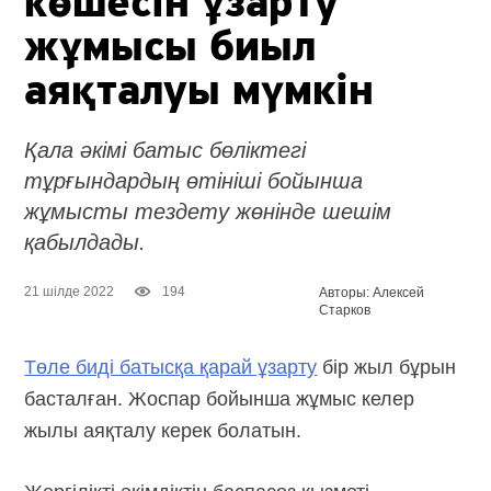
көшесін ұзарту
жұмысы биыл
аяқталуы мүмкін
Қала әкімі батыс бөліктегі
тұрғындардың өтініші бойынша
жұмысты тездету жөнінде шешім
қабылдады.
21 шілде 2022
194
Авторы: Алексей
Старков
Төле биді батысқа қарай ұзарту
бір жыл бұрын
басталған. Жоспар бойынша жұмыс келер
жылы аяқталу керек болатын.