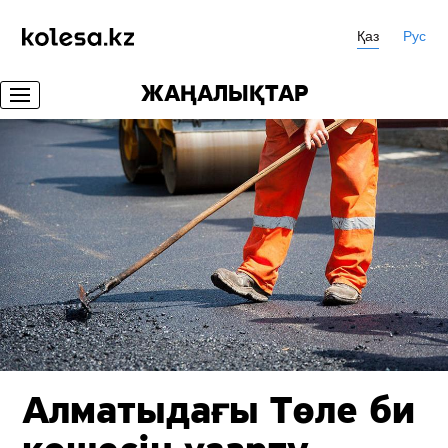
Қаз
Рус
ЖАҢАЛЫҚТАР
Алматыдағы Төле би