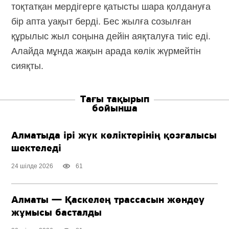
тоқтатқан мердігерге қатысты шара қолдануға
бір апта уақыт берді. Бес жылға созылған
құрылыс жыл соңына дейін аяқталуға тиіс еді.
Алайда мұнда жақын арада көлік жүрмейтін
сияқты.
Тағы тақырып
бойынша
Алматыда ірі жүк көліктерінің қозғалысы
шектеледі
24 шілде 2026
61
Алматы — Қаскелең трассасын жөндеу
жұмысы басталды