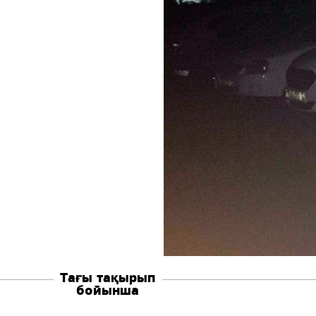
Тағы тақырып
бойынша