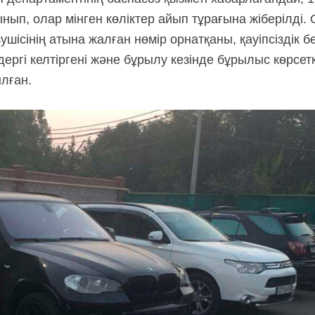
нып, олар мінген көліктер айып тұрағына жіберілді.
зушісінің атына жалған нөмір орнатқаны, қауіпсіздік б
ергі келтіргені және бұрылу кезінде бұрылыс көрсет
лған.