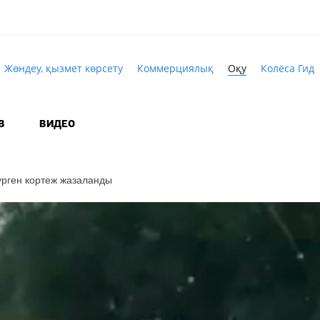
Жөндеу, қызмет көрсету
Коммерциялық
Оқу
Колёса Гид
В
ВИДЕО
рген кортеж жазаланды