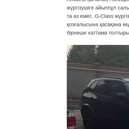
жүргізушіге айыппұл салы
та аз емес. G-Class жүргі
қозғалысына қасақана кед
бірнеше хаттама толтыры