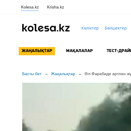
Kolesa.kz
Krisha.kz
Көліктер
Бөлшектер
ЖАҢАЛЫҚТАР
МАҚАЛАЛАР
ТЕСТ-ДРАЙ
Басты бет
→
Жаңалықтар
→
Әл-Фарабиде артпен жү