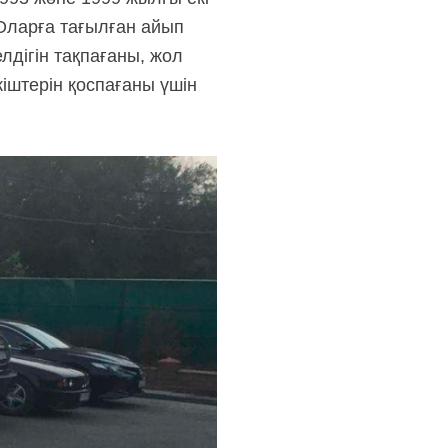
 Оларға тағылған айып
елдігін тақпағаны, жол
кіштерін қоспағаны үшін