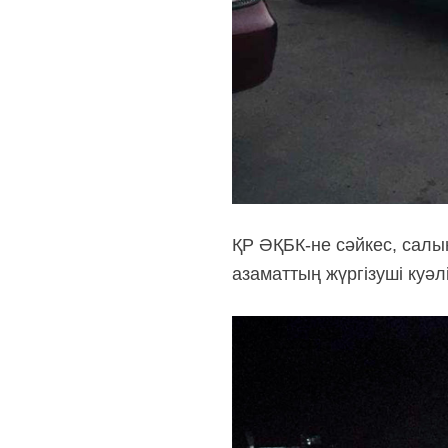
ҚР ӘҚБК-не сәйкес, салы
азаматтың жүргізуші куәл