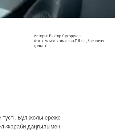
Авторы: Виктор Сухоруков
Фото: Алматы қалалық ПД-нің баспасөз
қызметі
е түсті. Бұл жолы ереже
р Әл-Фараби даңғылымен