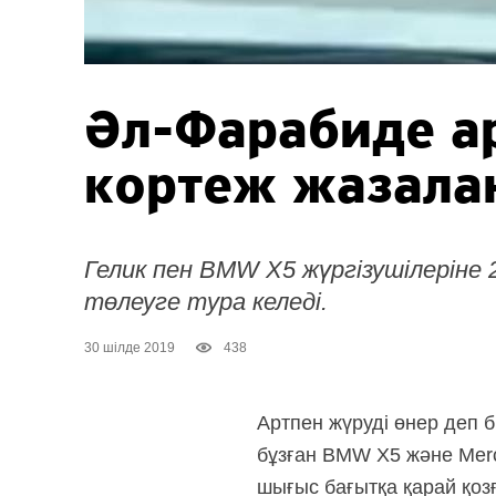
Әл-Фарабиде а
кортеж жазала
Гелик пен BMW X5 жүргізушілеріне
төлеуге тура келеді.
30 шілде 2019
438
Артпен жүруді өнер деп б
бұзған BMW X5 және Merc
шығыс бағытқа қарай қозғ