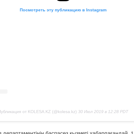
Посмотреть эту публикацию в Instagram
Публикация от KOLESA.KZ (@kolesa.kz)
30 Июл 2019 в 12:28 PDT
департаментінің баспасөз қызметі хабарлағандай, 1