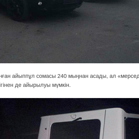
нған айыппұл сомасы 240 мыңнан асады, ал «мерседе
ігінен де айырылуы мүмкін.