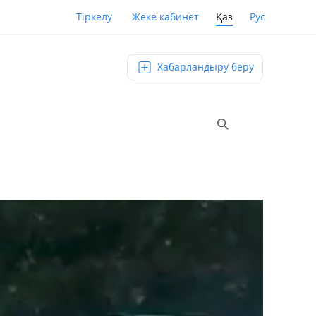
Қаз
Рус
Тіркелу
Жеке кабинет
Хабарландыру беру