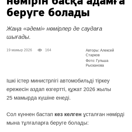
нөмірін басқа адамға
беруге болады
Жаңа «әдемі» нөмірлер де саудаға
шығады.
19 мамыр 2026
164
Авторы: Алексей
Старков
Фото: Гульша
Рысканова
Ішкі істер министрлігі автомобильді тіркеу
ережесін аздап өзгертті, құжат 2026 жылы
25 мамырда күшіне енеді.
Сол күннен бастап
кез келген
ұсталған нөмірді
мына тұлғаларға беруге болады: