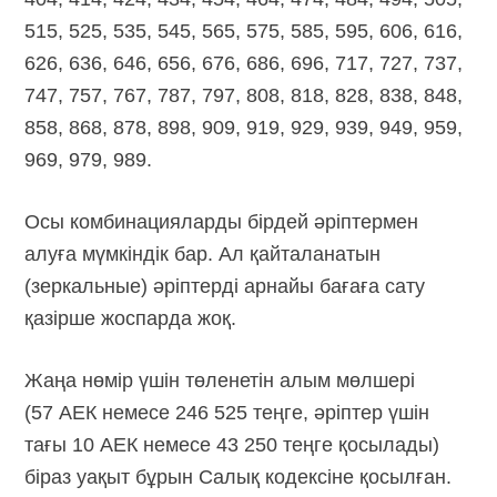
515, 525, 535, 545, 565, 575, 585, 595, 606, 616,
626, 636, 646, 656, 676, 686, 696, 717, 727, 737,
747, 757, 767, 787, 797, 808, 818, 828, 838, 848,
858, 868, 878, 898, 909, 919, 929, 939, 949, 959,
969, 979, 989.
Осы комбинацияларды бірдей әріптермен
алуға мүмкіндік бар. Ал қайталанатын
(зеркальные) әріптерді арнайы бағаға сату
қазірше жоспарда жоқ.
Жаңа нөмір үшін төленетін алым мөлшері
(57 АЕК немесе 246 525 теңге, әріптер үшін
тағы 10 АЕК немесе 43 250 теңге қосылады)
біраз уақыт бұрын Салық кодексіне қосылған.