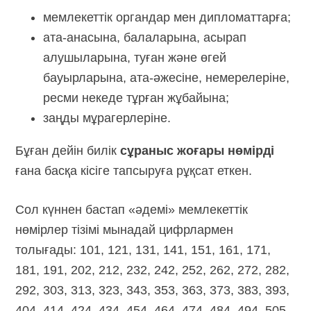
мемлекеттік органдар мен дипломаттарға;
ата-анасына, балаларына, асырап
алушыларына, туған және өгей
бауырларына,
ата-әжесіне,
немерелеріне,
ресми некеде тұрған жұбайына;
заңды мұрагерлеріне.
Бұған дейін билік
сұраныс жоғары нөмірді
ғана басқа кісіге тапсыруға рұқсат еткен.
Сол күннен бастап «әдемі» мемлекеттік
нөмірлер тізімі мынадай цифрлармен
толығады: 101, 121, 131, 141, 151, 161, 171,
181, 191, 202, 212, 232, 242, 252, 262, 272, 282,
292, 303, 313, 323, 343, 353, 363, 373, 383, 393,
404, 414, 424, 434, 454, 464, 474, 484, 494, 505,