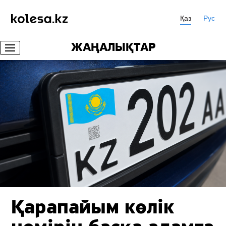
Қаз
Рус
ЖАҢАЛЫҚТАР
Қарапайым көлік