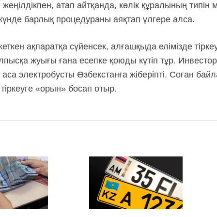
еңілдікпен, атап айтқанда, көлік құралының типін 
 күнде барлық процедураны аяқтап үлгере алса.
еткен ақпаратқа сүйенсек, алғашқыда елімізде тірке
лпысқа жуығы ғана есепке қоюды күтіп тұр. Инвесто
аса электробусты Өзбекстанға жіберіпті. Соған байлан
тіркеуге «орын» босап отыр.