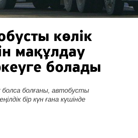
обусты көлік
ін мақұлдау
ркеуге болады
ік болса болғаны, автобусты
ңілдік бір күн ғана күшінде