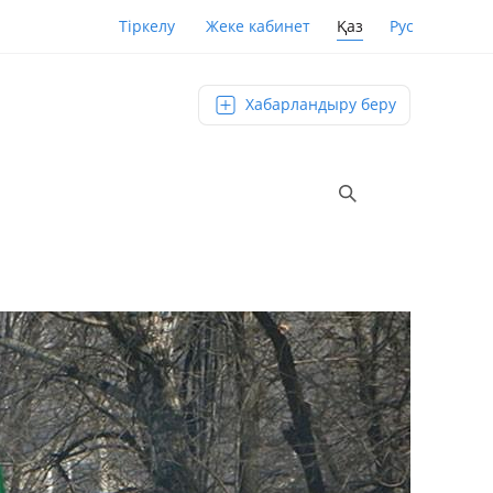
Қаз
Рус
Тіркелу
Жеке кабинет
Хабарландыру беру