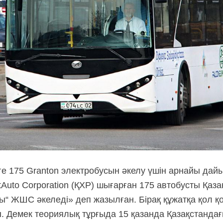
ге 175 Granton электробусын әкелу үшін арнайы дайы
uto Corporation (ҚХР) шығарған 175 автобусты Қаза
ы“ ЖШС әкеледі» деп жазылған. Бірақ құжатқа қол 
. Демек теориялық тұрғыда 15 қазанда Қазақстандағы