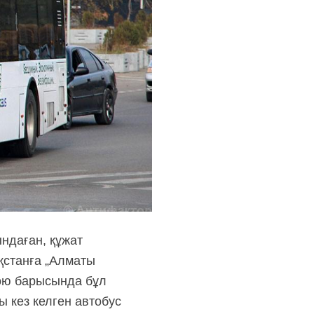
ндаған, құжат
қстанға „Алматы
қою барысында бұл
 кез келген автобус