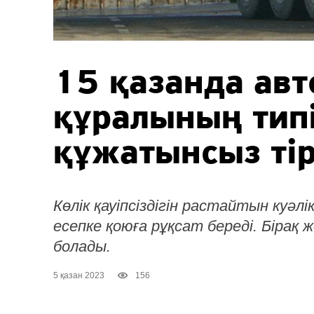
15 қазанда авт
құралының тип
құжатынсыз ті
Көлік қауіпсіздігін растайтын куәл
есепке қоюға рұқсат береді. Бірақ же
болады.
5 қазан 2023
156