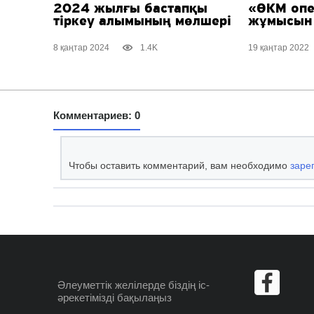
2024 жылғы бастапқы
«ӨКМ опе
тіркеу алымының мөлшері
жұмысын 
8 қаңтар 2024
1.4K
19 қаңтар 2022
Комментариев: 0
Чтобы оставить комментарий, вам необходимо
заре
Әлеуметтік желілерде
біздің іс-
әрекетімізді бақылаңыз