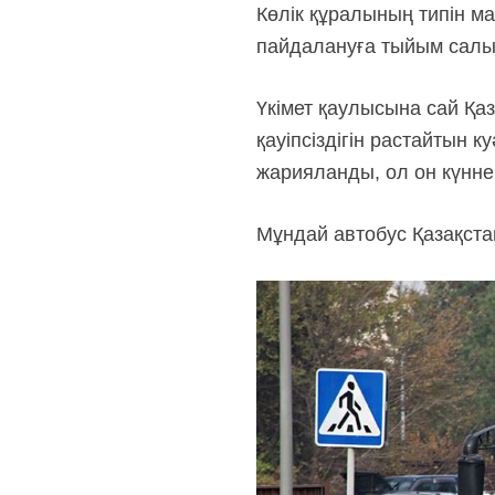
Көлік құралының типін м
пайдалануға тыйым салын
Үкімет қаулысына сай Қа
қауіпсіздігін растайтын к
жарияланды, ол он күннен
Мұндай автобус Қазақста