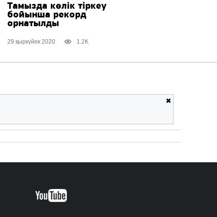
Тамызда көлік тіркеу
бойынша рекорд
орнатылды
29 қыркүйек 2020
1.2K
✖