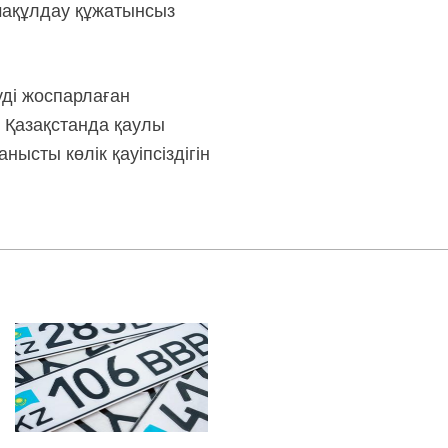
мақұлдау құжатынсыз
уді жоспарлаған
р Қазақстанда қаулы
ысты көлік қауіпсіздігін