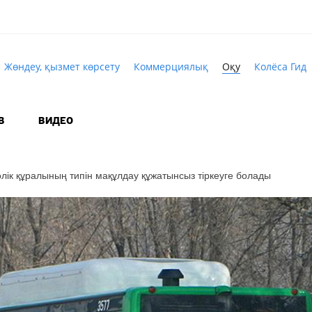
Жөндеу, қызмет көрсету
Коммерциялық
Оқу
Колёса Гид
В
ВИДЕО
өлік құралының типін мақұлдау құжатынсыз тіркеуге болады