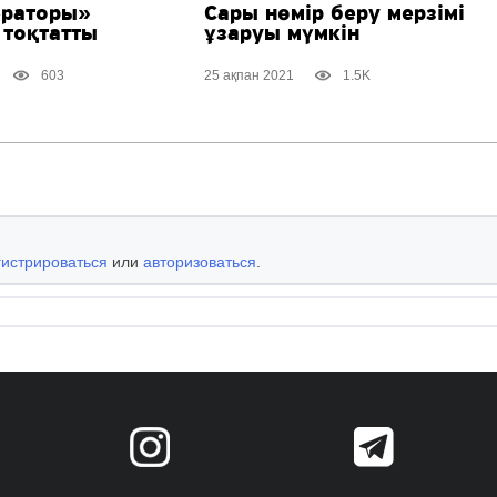
раторы»
Сары нөмір беру мерзімі
тоқтатты
ұзаруы мүмкін
603
25 ақпан 2021
1.5K
гистрироваться
или
авторизоваться
.