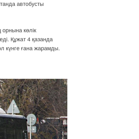
станда автобусты
 орнына көлік
леді. Құжат 4 қазанда
сол күнге ғана жарамды.