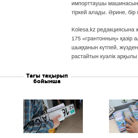
импорттаушы машинасын ж
тіркей алады. Әрине, бір
Kolesa.kz редакциясына ж
175 «грантонның» қазір а
шыққанын күтпей, жүзден 
растайтын куәлік арқылы 
Тағы тақырып
бойынша