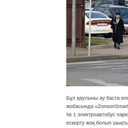
Бұл қаулыны әу баста ел
жобасында «ZonsonSmartA
№ 1 электроавтобус парк
ескерту жоқ болып шықты