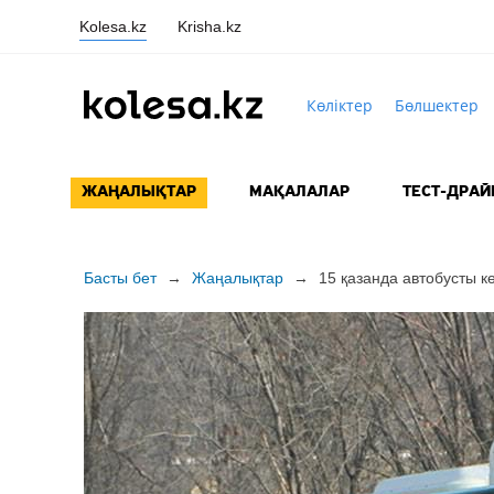
Kolesa.kz
Krisha.kz
Көліктер
Бөлшектер
ЖАҢАЛЫҚТАР
МАҚАЛАЛАР
ТЕСТ-ДРАЙ
Басты бет
→
Жаңалықтар
→
15 қазанда автобусты к