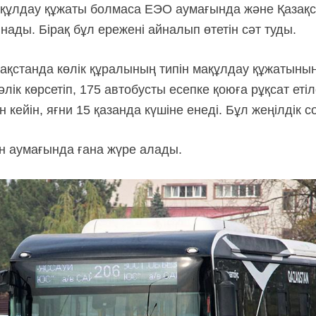
ақұлдау құжаты болмаса ЕЭО аумағында және Қазақ
ады. Бірақ бұл ережені айналып өтетін сәт туды.
зақстанда көлік құралының типін мақұлдау құжатының
уәлік көрсетіп, 175 автобусты есепке қоюға рұқсат еті
 кейін, яғни 15 қазанда күшіне енеді. Бұл жеңілдік 
н аумағында ғана жүре алады.