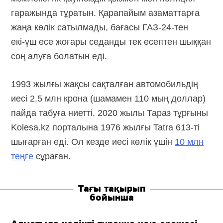
гаражында тұратын. Қарапайым азаматтарға
жаңа көлік сатылмады, бағасы
ГАЗ-24-тен
екі-үш есе
жоғары седанды тек есептен шыққан
соң алуға болатын еді.
1993 жылғы жақсы сақталған автомобильдің
иесі 2.5 млн крона (шамамен 110 мың доллар)
пайда табуға ниетті. 2020 жылы Тараз тұрғыны
Kolesa.kz порталына 1976 жылғы
Tatra 613-ті
шығарған еді. Ол кезде иесі көлік үшін
10 млн
теңге
сұраған.
Тағы тақырып
бойынша