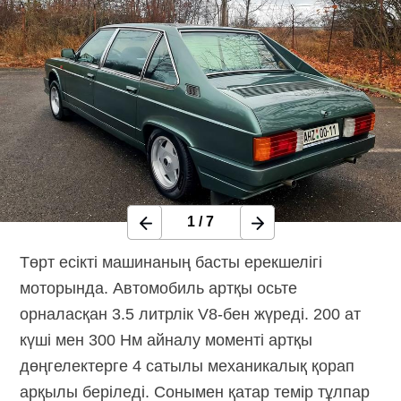
1
/
7
Төрт есікті машинаның басты ерекшелігі
моторында. Автомобиль артқы осьте
орналасқан 3.5 литрлік
V8-бен
жүреді. 200 ат
күші мен 300 Нм айналу моменті артқы
дөңгелектерге 4 сатылы механикалық қорап
арқылы беріледі. Сонымен қатар темір тұлпар