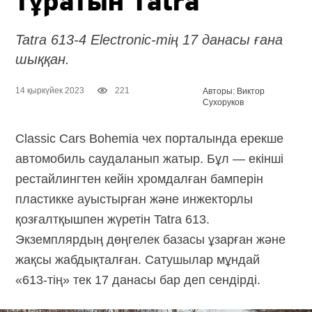
тұратын Tatra
Tatra 613-4
Electronic-тің
17 данасы ғана
шыққан.
14 қыркүйек 2023
221
Авторы: Виктор
Сухоруков
Classic Cars Bohemia чех порталында ерекше
автомобиль саудаланып жатыр. Бұл — екінші
рестайлингтен кейін хромдалған бамперін
пластикке ауыстырған және инжекторлы
қозғалтқышпен жүретін Tatra 613.
Экземплярдың дөңгелек базасы ұзарған және
жақсы жабдықталған. Сатушылар мұндай
«613-тің»
тек 17 данасы бар деп сендірді.