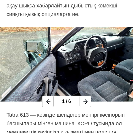
ақау шықса хабарлайтын дыбыстық көмекші
сияқты қызық опцияларға ие.
1
/
6
Tatra 613 — кезінде шенділер мен ірі кәсіпорын
басшылары мінген машина. КСРО тұсында ол
мемлекеттік қауіпсіздік қызметі мен полиция