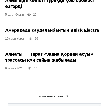
Алматыда көлікті тұраққа қою ережесі
өзгерді
5 сағат бұрын
25
Америкада саудаланбайтын Buick Electra
10 сағат бұрын
26
Алматы — Тараз «Жаңа Қордай асуы»
трассасы күн сайын жабылады
6 тамыз 2026
67
Комментариев: 0