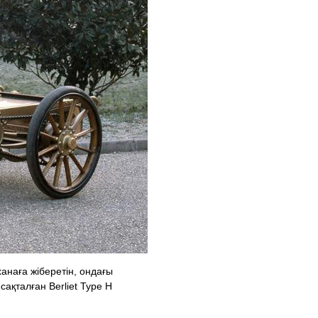
наға жіберетін, ондағы
ақталған Berliet Type H