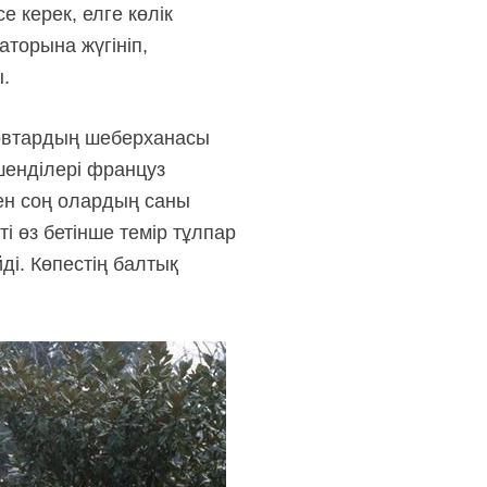
 керек, елге көлік
торына жүгініп,
.
овтардың шеберханасы
шенділері француз
кен соң олардың саны
і өз бетінше темір тұлпар
і. Көпестің балтық