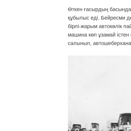
Өткен ғасырдың басында 
құбылыс еді. Бейресми д
бірлі-жарым
автокөлік пай
машина көп ұзамай істен
салынып, автошеберханала