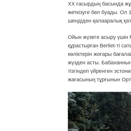
ХХ ғасырдың басында жұр
жеткізуге бел буады. Ол
шендіден қалааралық қат
Ойын жүзеге асыру үшін
құрастырған
Berliet-ті
саты
көліктерін жоғары бағал
жүзден асты. Бабаханның 
тізгіндеп үйренген эстон
жағасының тұрғынын Орта 