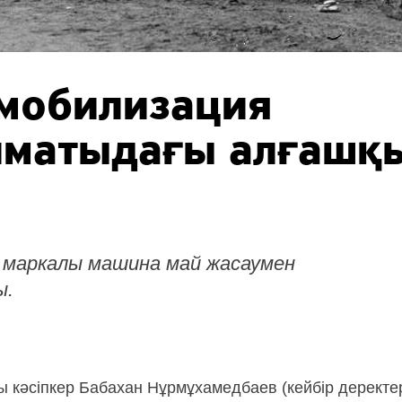
омобилизация
лматыдағы алғашқ
з маркалы машина май жасаумен
ы.
ы кәсіпкер Бабахан Нұрмұхамедбаев (кейбір дерект