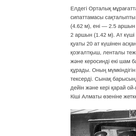
Елдегі Орталық мұрағатт
сипаттамасы сақталыпты.
(4.62 м), ені — 2.5 аршын
2 аршын (1.42 м). Ат күші
қуаты 20 ат күшінен асқа
қозғалтқыш, ленталы теже
және керосинді екі шам 
құрады. Оның мүмкіндігі
тексерді. Сынақ барысынд
дейін және кері қарай о
Кіші Алматы өзеніне жетк