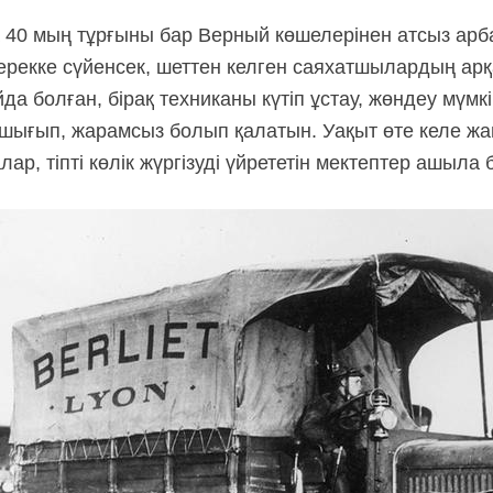
40 мың тұрғыны бар Верный көшелерінен атсыз арб
ерекке сүйенсек, шеттен келген саяхатшылардың ар
да болған, бірақ техниканы күтіп ұстау, жөндеу мүм
 шығып, жарамсыз болып қалатын. Уақыт өте келе ж
р, тіпті көлік жүргізуді үйрететін мектептер ашыла 