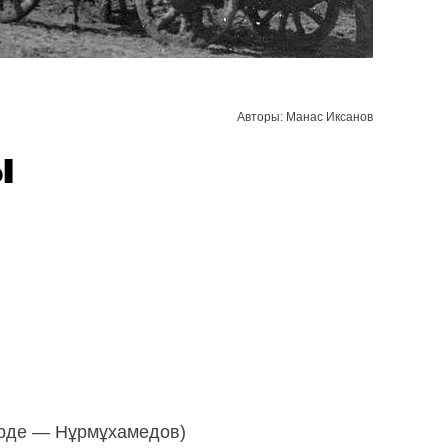
Авторы: Манас Иксанов
ы
ерде — Нұрмұхамедов)