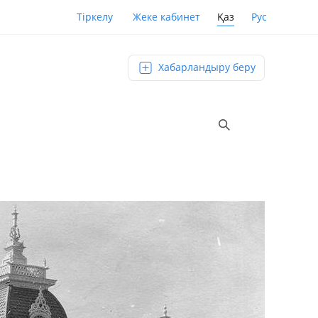
Қаз
Рус
Тіркелу
Жеке кабинет
Хабарландыру беру