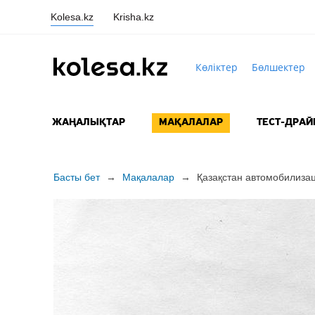
Kolesa.kz
Krisha.kz
Көліктер
Бөлшектер
ЖАҢАЛЫҚТАР
МАҚАЛАЛАР
ТЕСТ-ДРАЙ
Басты бет
→
Мақалалар
→
Қазақстан автомобилизац