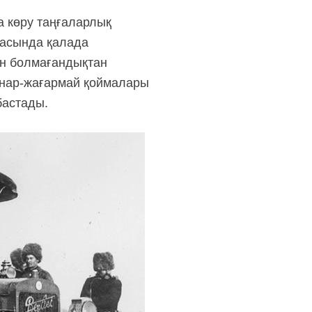
а көру таңғаларлық
қасында қалада
кін болмағандықтан
анар-жағармай қоймалары
бастады.