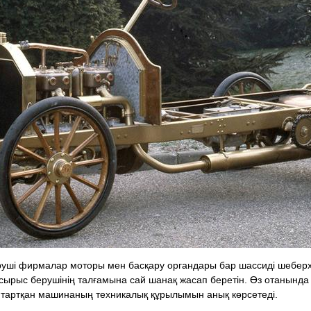
руші фирмалар моторы мен басқару органдары бар шассиді шеберха
ырыс берушінің талғамына сай шанақ жасап беретін. Өз отанында с
тартқан машинаның техникалық құрылымын анық көрсетеді.