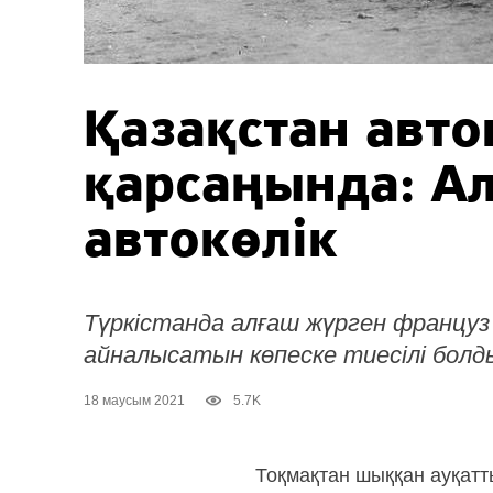
Қазақстан авт
қарсаңында: А
автокөлік
Түркістанда алғаш жүрген францу
айналысатын көпеске тиесілі болд
18 маусым 2021
5.7K
Тоқмақтан шыққан ауқатт