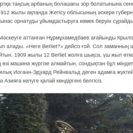
тқа таңсық арбаның болашағы зор болатынына сенсе
 1912 жылы ақпанда Жетісу облысының әскери губерна
ынас орнатуды ұйымдастыруға көмек беруін сұрайды
 Мәскеуге аттанған Нұрмұхамедбаев ағайынды Крыл
п алады. «Неге Berliet?» дейсіз ғой. Сол заманның 
айтын. 1909 жылы 12 Berliet жолға шықса, үш жыл өт
өзі машина жүргізе алмайтын, сондықтан бұл міндетт
иялық
Иоганн-Эдуард
Рейнвальд деген адамға жүктейд
Азияға келуге қалай көндіргені белгісіз.