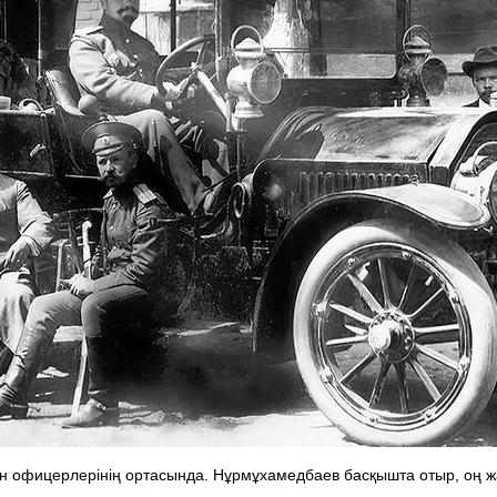
зон офицерлерінің ортасында. Нұрмұхамедбаев басқышта отыр, оң ж