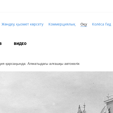
Жөндеу, қызмет көрсету
Коммерциялық
Оқу
Колёса Гид
В
ВИДЕО
ия қарсаңында: Алматыдағы алғашқы автокөлік