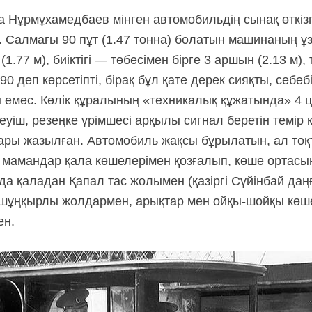
а Нұрмұхамедбаев мінген автомобильдің сынақ өткіз
 Салмағы 90 пұт (1.47 тонна) болатын машинаның 
 (1.77 м), биіктігі — төбесімен бірге 3 аршын (2.13 м)
 90 деп көрсетіпті, бірақ бұл қате дерек сияқты, себе
н емес. Көлік құралының «техникалық құжатында» 4 
уіш, резеңке үрімшесі арқылы сигнал беретін темір ке
бары жазылған. Автомобиль жақсы бұрылатын, ал тоқ
н мамандар қала көшелерімен қозғалып, көше ортас
а қаладан Қапал тас жолымен (қазіргі Сүйінбай даң
й-шұңқырлы жолдармен, арықтар мен ойқы-шойқы кө
ен.