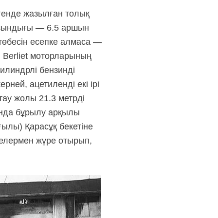
генде жазылған толық
ұзындығы — 6.5 аршын
, төбесін есепке алмаса —
бі Berliet моторларының
цилиндрлі бензинді
рней, ацетиленді екі ірі
тау жолы 21.3 метрді
ында бұрылу арқылы
ғылы) Қарасұқ бекетіне
шелермен жүре отырып,