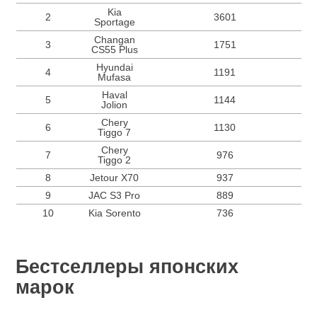
Kia
2
3601
Sportage
Changan
3
1751
CS55 Plus
Hyundai
4
1191
Mufasa
Haval
5
1144
Jolion
Chery
6
1130
Tiggo 7
Chery
7
976
Tiggo 2
8
Jetour X70
937
9
JAC S3 Pro
889
10
Kia Sorento
736
Бестселлеры японских
марок