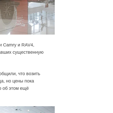
и Camry и RAV4,
лавших существенную
бщили, что возить
а, но цены пока
о об этом ещё