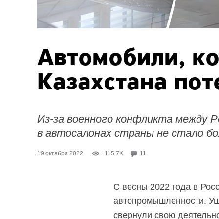
Автомобили, к
Казахстана пот
Из-за военного конфликта между Р
в автосалонах страны не стало бо
19 октября 2022
115.7K
11
С весны 2022 года в Рос
автопромышленности. Ушл
свернули свою деятельнос