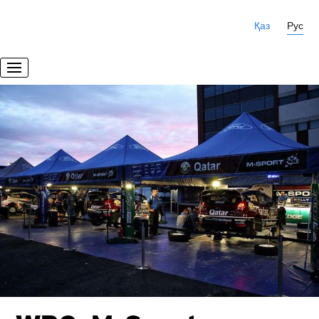
Қаз
Рус