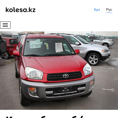
Қаз
Рус