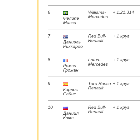
6
Williams-
+ 1:21.314
Mercedes
Фелипе
Масса
7
Red Bull-
+ 1 круг
Renault
Даниэль
Риккардо
8
Lotus-
+ 1 круг
Mercedes
Ромэн
Грожан
9
Toro Rosso-
+ 1 круг
Renault
Карлос
Сайнс
10
Red Bull-
+ 1 круг
Renault
Даниил
Квят