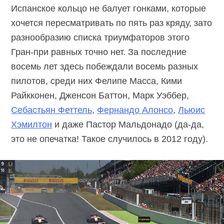
Испанское кольцо не балует гонками, которые
хочется пересматривать по пять раз кряду, зато
разнообразию списка триумфаторов этого
Гран-при равных точно нет. За последние
восемь лет здесь побеждали восемь разных
пилотов, среди них Фелипе Масса, Кими
Райкконен, Дженсон Баттон, Марк Уэббер,
Себастьян Феттель
,
Фернандо Алонсо
,
Льюис
Хэмилтон
и даже Пастор Мальдонадо (да-да,
это не опечатка! Такое случилось в 2012 году).