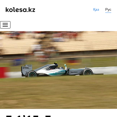
Қаз
Рус