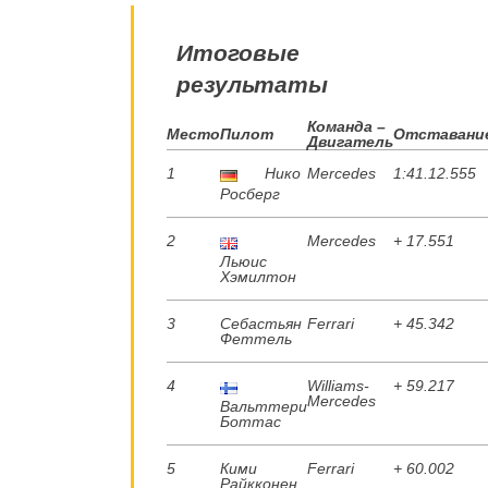
Итоговые
результаты
Команда –
Место
Пилот
Отставани
Двигатель
1
Нико
Mercedes
1:41.12.555
Росберг
2
Mercedes
+ 17.551
Льюис
Хэмилтон
3
Себастьян
Ferrari
+ 45.342
Феттель
4
Williams-
+ 59.217
Mercedes
Вальттери
Боттас
5
Кими
Ferrari
+ 60.002
Райкконен