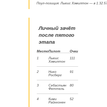
Поул-позиция: Льюис Хэмилтон — в 1:32.57
Личный зачёт
после пятого
этапа
Место
Пилот
Очки
1
Льюис
111
Хэмилтон
2
Нико
91
Росберг
3
Себастьян
80
Феттель
4
Кими
52
Райкконен