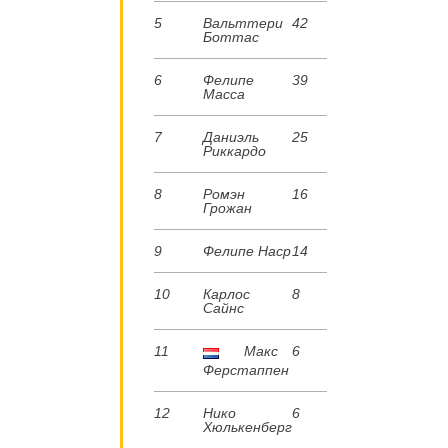
5
Вальттери
42
Боттас
6
Фелипе
39
Масса
7
Даниэль
25
Риккардо
8
Ромэн
16
Грожан
9
Фелипе Наср
14
10
Карлос
8
Сайнс
11
Макс
6
Ферстаппен
12
Нико
6
Хюлькенберг